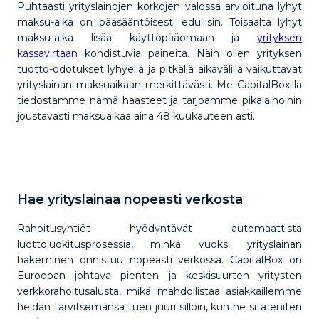
Puhtaasti yrityslainojen korkojen valossa arvioituna lyhyt
maksu-aika on pääsääntöisesti edullisin. Toisaalta lyhyt
maksu-aika lisää käyttöpääomaan ja
yrityksen
kassavirtaan
kohdistuvia paineita. Näin ollen yrityksen
tuotto-odotukset lyhyellä ja pitkällä aikavälillä vaikuttavat
yrityslainan maksuaikaan merkittävästi. Me CapitalBoxilla
tiedostamme nämä haasteet ja tarjoamme pikalainoihin
joustavasti maksuaikaa aina 48 kuukauteen asti.
Hae yrityslainaa nopeasti verkosta
Rahoitusyhtiöt hyödyntävät automaattista
luottoluokitusprosessia, minkä vuoksi yrityslainan
hakeminen onnistuu nopeasti verkossa. CapitalBox on
Euroopan johtava pienten ja keskisuurten yritysten
verkkorahoitusalusta, mikä mahdollistaa asiakkaillemme
heidän tarvitsemansa tuen juuri silloin, kun he sitä eniten