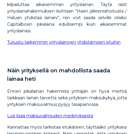
kilpailuttaa aikaisemman yrityslainan. Täytä rasti
yrityslainahakemuksen kohtaan “Haen jälleenrahoitusta /
Haluan yhdistää lainani”, niin voit saada selville olisiko
Capitalboxin pikalaina edullisempi kuin aikaisemmat
yrityslainasi.
Tutustu tarkemmin yrityslainojen yhdistämisen etuihin
Näin yrityksellä on mahdollista saada
lainaa heti
Ennen pikalainan hakemista yrittäjän on hyvä miettiä
tarkkaan lainan tarvetta sekä yrityksen maksukykyä, jotta
yrityksen maksuvalmius pysyy tasapainossa.
Lue lisää maksuvalmiuden merkityksestä
Kannattaa myös tarkistaa etukäteen, täyttääkö yrityksesi
lainanmyöntäjän kriteerit. Näin varmistat, että yrityksesi