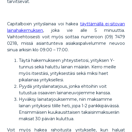
tarvitsevat.
Capitalboxin yrityslainaa voi hakea
täyttämällä ei-sitovan
lainahakemuksen
, joka vie alle 5 minuuttia.
Vaihtoehtoisesti voit myös soittaa numeroon (09) 7479
0218, missä asiantunteva asiakaspalvelumme neuvoo
sinua arkisin klo 09:00 – 17:00.
Täytä hakemukseen yhteystietosi, yrityksen Y-
tunnus sekä haluttu lainan määrän. Kerro meille
myös itsestäsi, yrityksestäsi sekä miksi haet
pikalainaa yrityksellesi.
Pyydä yrityslainatarjous, jonka ehtoihin voit
tutustua osaavien lainaneuvojiemme kanssa.
Hyväksy lainatarjouksemme, niin maksamme
lainan yrityksesi tilille heti, jopa 1-2 pankkipäivässä.
Ensimmäisen kuukausittaisen takaisinmaksuerän
maksat 30 päivän kuluttua.
Voit myös hakea rahoitusta yritykselle, kun haluat