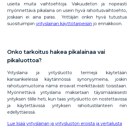
useita muita vaihtoehtoja. Vakuudeton ja nopeasti
myönnettävä pikalaina on usein hyvä rahoitusvaihtoehto,
joskaan ei aina paras. Yrittäjän onkin hyvä tutustua
suosituimpiin
yrityslainan käyttötarpeisiin
jo ennakkoon.
Onko tarkoitus hakea pikalainaa vai
pikaluottoa?
Yrityslaina ja yritysluotto termejä käytetään
kansankielessä käytännössä synonyymeina, joskin
rahoitusmuotoina nämä eroavat merkittävästi toisistaan.
Myönnettävä yrityslaina maksetaan täysimääräisesti
yrityksen tilille heti, kun taas yritysluotto on nostettavissa
ja käytettävissä yrityksen rahoitustilanteen niin
edellyttäessä.
Lue lisää yrityslainan ja yritysluoton eroista ja vertailusta