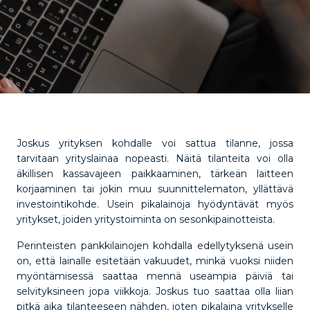
Joskus yrityksen kohdalle voi sattua tilanne, jossa
tarvitaan yrityslainaa nopeasti. Näitä tilanteita voi olla
äkillisen kassavajeen paikkaaminen, tärkeän laitteen
korjaaminen tai jokin muu suunnittelematon, yllättävä
investointikohde. Usein pikalainoja hyödyntävät myös
yritykset, joiden yritystoiminta on sesonkipainotteista.
Perinteisten pankkilainojen kohdalla edellytyksenä usein
on, että lainalle esitetään vakuudet, minkä vuoksi niiden
myöntämisessä saattaa mennä useampia päiviä tai
selvityksineen jopa viikkoja. Joskus tuo saattaa olla liian
pitkä aika tilanteeseen nähden, joten pikalaina yritykselle