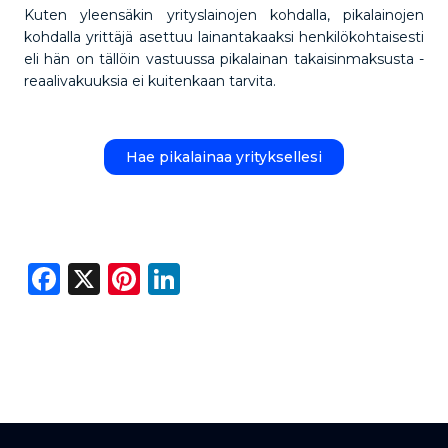
Kuten yleensäkin yrityslainojen kohdalla, pikalainojen
kohdalla yrittäjä asettuu lainantakaaksi henkilökohtaisesti
eli hän on tällöin vastuussa pikalainan takaisinmaksusta -
reaalivakuuksia ei kuitenkaan tarvita.
Hae pikalainaa yrityksellesi
Facebook
X
Pinterest
LinkedIn