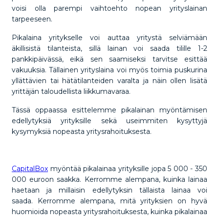
voisi olla parempi vaihtoehto nopean yrityslainan
tarpeeseen.
Pikalaina yritykselle voi auttaa yritystä selviämään
äkillisistä tilanteista, sillä lainan voi saada tilille 1-2
pankkipäivässä, eikä sen saamiseksi tarvitse esittää
vakuuksia. Tällainen yrityslaina voi myös toimia puskurina
yllättävien tai hätätilanteiden varalta ja näin ollen lisätä
yrittäjän taloudellista liikkumavaraa.
Tässä oppaassa esittelemme pikalainan myöntämisen
edellytyksiä yrityksille sekä useimmiten kysyttyjä
kysymyksiä nopeasta yritysrahoituksesta.
CapitalBox
myöntää pikalainaa yrityksille jopa 5 000 - 350
000 euroon saakka. Kerromme alempana, kuinka lainaa
haetaan ja millaisin edellytyksin tällaista lainaa voi
saada. Kerromme alempana, mitä yrityksien on hyvä
huomioida nopeasta yritysrahoituksesta, kuinka pikalainaa