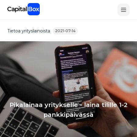
Skip
to
main
content
Tietoa yrityslainoista
2021-07-14
Pikalainaa yritykselle - laina tilille 1-2
pankkipäivässä