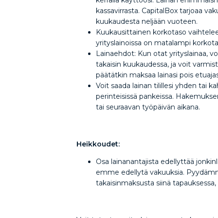
kerralla käyttöösi. Lainan enimmäismä
kassavirrasta. CapitalBox tarjoaa va
kuukaudesta neljään vuoteen.
Kuukausittainen korkotaso vaihtelee yh
yrityslainoissa on matalampi korkota
Lainaehdot: Kun otat yrityslainaa, voi
takaisin kuukaudessa, ja voit varmista
päätätkin maksaa lainasi pois etuaj
Voit saada lainan tilillesi yhden t
perinteisissä pankeissa. Hakemuksen 
tai seuraavan työpäivän aikana.
Heikkoudet:
Osa lainanantajista edellyttää jonki
emme edellytä vakuuksia. Pyydämme v
takaisinmaksusta siinä tapauksessa, e