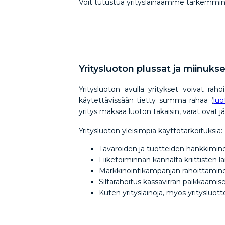
Voit tutustua yrityslainaamme tarkemmi
Yritysluoton plussat ja miinuks
Yritysluoton avulla yritykset voivat rah
käytettävissään tietty summa rahaa (
luo
yritys maksaa luoton takaisin, varat ovat j
Yritysluoton yleisimpiä käyttötarkoituksia
Tavaroiden ja tuotteiden hankkimi
Liiketoiminnan kannalta kriittisten 
Markkinointikampanjan rahoittami
Siltarahoitus kassavirran paikkaamis
Kuten yrityslainoja, myös yritysluot