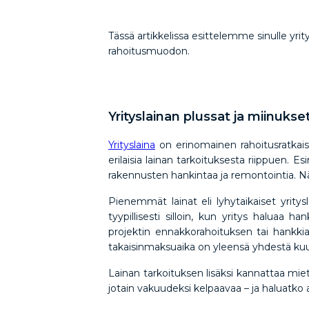
Tässä artikkelissa esittelemme sinulle yritys
rahoitusmuodon.
Yrityslainan plussat ja miinukse
Yrityslaina
on erinomainen rahoitusratkaisu
erilaisia lainan tarkoituksesta riippuen. E
rakennusten hankintaa ja remontointia. Nä
Pienemmät lainat eli lyhytaikaiset yritysl
tyypillisesti silloin, kun yritys haluaa 
projektin ennakkorahoituksen tai hankkia 
takaisinmaksuaika on yleensä yhdestä k
Lainan tarkoituksen lisäksi kannattaa miet
jotain vakuudeksi kelpaavaa – ja haluatko