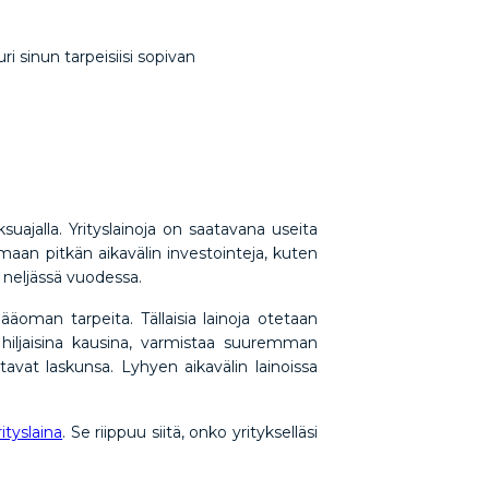
uri sinun tarpeisiisi sopivan
ajalla. Yrityslainoja on saatavana useita
maan pitkän aikavälin investointeja, kuten
i neljässä vuodessa.
pääoman tarpeita. Tällaisia lainoja otetaan
ut hiljaisina kausina, varmistaa suuremman
tavat laskunsa. Lyhyen aikavälin lainoissa
ityslaina
. Se riippuu siitä, onko yritykselläsi