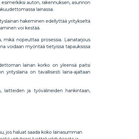
a, esimerkiksi auton, rakennuksen, asunnon
vakuudettomassa lainassa.
tyslainan hakeminen edellyttää yritykseltä
saaminen voi kestää.
, mikä nopeuttaa prosessia. Lainatarjous
aina voidaan myöntää tietyissä tapauksissa
dettoman lainan korko on yleensä paitsi
ityslaina on tavallisesti laina-ajaltaan
 laitteiden ja työvälineiden hankintaan,
aisu, jos haluat saada koko lainasumman