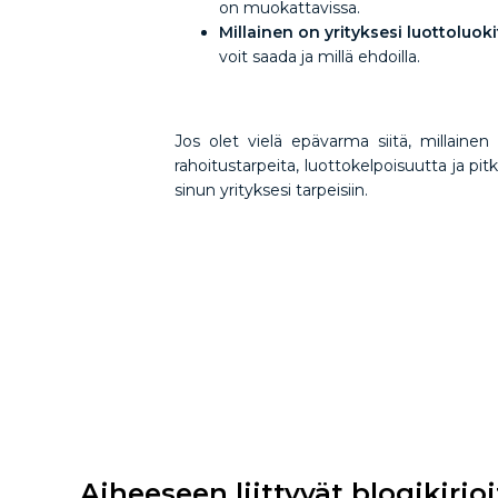
on muokattavissa.
Millainen on yrityksesi luottoluok
voit saada ja millä ehdoilla.
Jos olet vielä epävarma siitä, millainen r
rahoitustarpeita, luottokelpoisuutta ja pi
sinun yrityksesi tarpeisiin.
Aiheeseen liittyvät blogikirjo