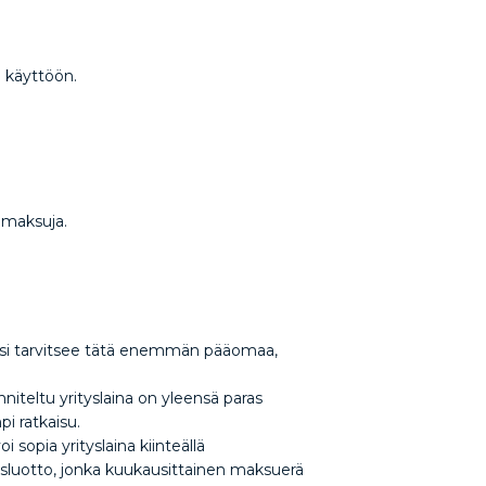
en käyttöön.
a maksuja.
esi tarvitsee tätä enemmän pääomaa,
niteltu yrityslaina on yleensä paras
mpi ratkaisu.
i sopia yrityslaina kiinteällä
itysluotto, jonka kuukausittainen maksuerä