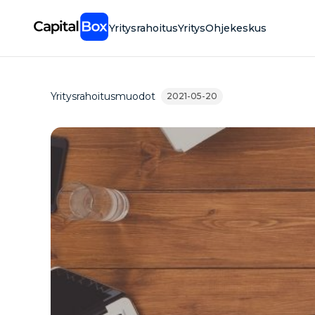
Skip
to
Yritysrahoitus
Yritys
Ohjekeskus
main
content
Yritysrahoitusmuodot
2021-05-20