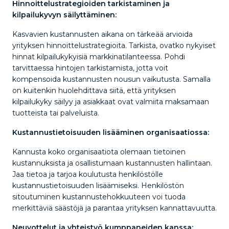
Hinnoittelustrategioiden tarkistaminen ja
kilpailukyvyn säilyttäminen:
Kasvavien kustannusten aikana on tärkeää arvioida
yrityksen hinnoittelustrategioita. Tarkista, ovatko nykyiset
hinnat kilpailukykyisiä markkinatilanteessa. Pohdi
tarvittaessa hintojen tarkistamista, jotta voit
kompensoida kustannusten nousun vaikutusta. Samalla
on kuitenkin huolehdittava siitä, että yrityksen
kilpailukyky säilyy ja asiakkaat ovat valmiita maksamaan
tuotteista tai palveluista.
Kustannustietoisuuden lisääminen organisaatiossa:
Kannusta koko organisaatiota olemaan tietoinen
kustannuksista ja osallistumaan kustannusten hallintaan.
Jaa tietoa ja tarjoa koulutusta henkilöstölle
kustannustietoisuuden lisäämiseksi. Henkilöstön
sitoutuminen kustannustehokkuuteen voi tuoda
merkittäviä säästöjä ja parantaa yrityksen kannattavuutta.
Neuvottelut ja yhteistyö kumppaneiden kanssa: