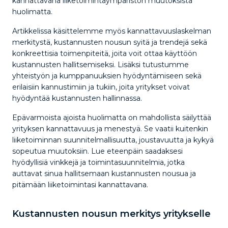
kannattavana liiketoimintaympäristön muutoksista
huolimatta.
Artikkelissa käsittelemme myös kannattavuuslaskelman
merkitystä, kustannusten nousun syitä ja trendejä sekä
konkreettisia toimenpiteitä, joita voit ottaa käyttöön
kustannusten hallitsemiseksi. Lisäksi tutustumme
yhteistyön ja kumppanuuksien hyödyntämiseen sekä
erilaisiin kannustimiin ja tukiin, joita yritykset voivat
hyödyntää kustannusten hallinnassa.
Epävarmoista ajoista huolimatta on mahdollista säilyttää
yrityksen kannattavuus ja menestyä. Se vaatii kuitenkin
liiketoiminnan suunnitelmallisuutta, joustavuutta ja kykyä
sopeutua muutoksiin. Lue eteenpäin saadaksesi
hyödyllisiä vinkkejä ja toimintasuunnitelmia, jotka
auttavat sinua hallitsemaan kustannusten nousua ja
pitämään liiketoimintasi kannattavana.
Kustannusten nousun merkitys yritykselle