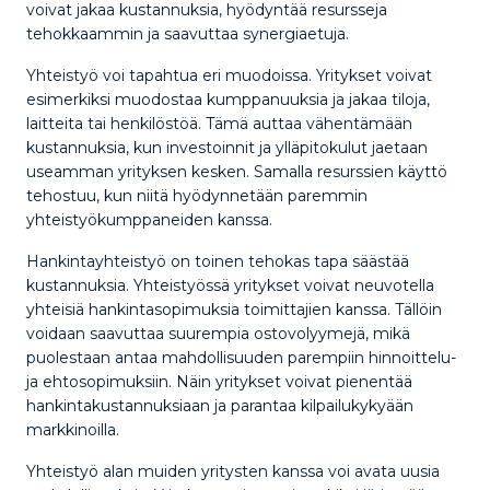
voivat jakaa kustannuksia, hyödyntää resursseja
tehokkaammin ja saavuttaa synergiaetuja.
Yhteistyö voi tapahtua eri muodoissa. Yritykset voivat
esimerkiksi muodostaa kumppanuuksia ja jakaa tiloja,
laitteita tai henkilöstöä. Tämä auttaa vähentämään
kustannuksia, kun investoinnit ja ylläpitokulut jaetaan
useamman yrityksen kesken. Samalla resurssien käyttö
tehostuu, kun niitä hyödynnetään paremmin
yhteistyökumppaneiden kanssa.
Hankintayhteistyö on toinen tehokas tapa säästää
kustannuksia. Yhteistyössä yritykset voivat neuvotella
yhteisiä hankintasopimuksia toimittajien kanssa. Tällöin
voidaan saavuttaa suurempia ostovolyymejä, mikä
puolestaan antaa mahdollisuuden parempiin hinnoittelu-
ja ehtosopimuksiin. Näin yritykset voivat pienentää
hankintakustannuksiaan ja parantaa kilpailukykyään
markkinoilla.
Yhteistyö alan muiden yritysten kanssa voi avata uusia