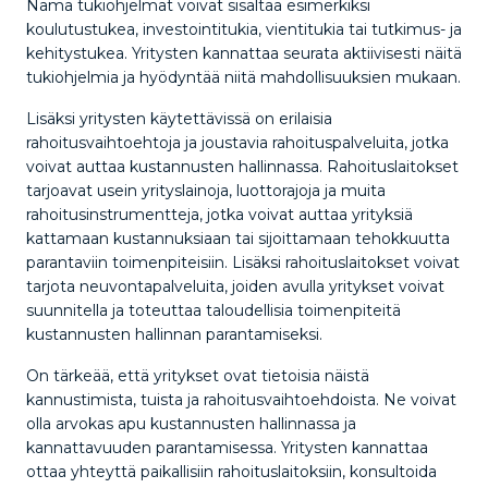
Nämä tukiohjelmat voivat sisältää esimerkiksi
koulutustukea, investointitukia, vientitukia tai tutkimus- ja
kehitystukea. Yritysten kannattaa seurata aktiivisesti näitä
tukiohjelmia ja hyödyntää niitä mahdollisuuksien mukaan.
Lisäksi yritysten käytettävissä on erilaisia
rahoitusvaihtoehtoja ja joustavia rahoituspalveluita, jotka
voivat auttaa kustannusten hallinnassa. Rahoituslaitokset
tarjoavat usein yrityslainoja, luottorajoja ja muita
rahoitusinstrumentteja, jotka voivat auttaa yrityksiä
kattamaan kustannuksiaan tai sijoittamaan tehokkuutta
parantaviin toimenpiteisiin. Lisäksi rahoituslaitokset voivat
tarjota neuvontapalveluita, joiden avulla yritykset voivat
suunnitella ja toteuttaa taloudellisia toimenpiteitä
kustannusten hallinnan parantamiseksi.
On tärkeää, että yritykset ovat tietoisia näistä
kannustimista, tuista ja rahoitusvaihtoehdoista. Ne voivat
olla arvokas apu kustannusten hallinnassa ja
kannattavuuden parantamisessa. Yritysten kannattaa
ottaa yhteyttä paikallisiin rahoituslaitoksiin, konsultoida