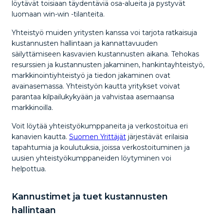
löytävät toisiaan täydentäviä osa-alueita ja pystyvät
luomaan win-win -tilanteita.
Yhteistyö muiden yritysten kanssa voi tarjota ratkaisuja
kustannusten hallintaan ja kannattavuuden
säilyttämiseen kasvavien kustannusten aikana. Tehokas
resurssien ja kustannusten jakaminen, hankintayhteistyö,
markkinointiyhteistyö ja tiedon jakaminen ovat
avainasemassa. Yhteistyön kautta yritykset voivat
parantaa kilpailukykyään ja vahvistaa asemaansa
markkinoilla.
Voit löytää yhteistyökumppaneita ja verkostoitua eri
kanavien kautta.
Suomen Yrittäjät
järjestävät erilaisia
tapahtumia ja koulutuksia, joissa verkostoituminen ja
uusien yhteistyökumppaneiden löytyminen voi
helpottua.
Kannustimet ja tuet kustannusten
hallintaan