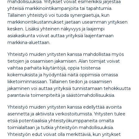
mahdollisuuksia. Yritykset voivat esimerkiksi järjestää
yhteisiä markkinointikampanjoita tai tapahtumia.
Tällainen yhteistyö voi tuoda synergiaetuja, kun
markkinointikustannukset jaetaan useamman yrityksen
kesken. Lisäksi yhteinen näkyvyys ja laajempi
asiakaskunta voivat auttaa yrityksiä laajentamaan
markkina-aluettaan.
Yhteistyö muiden yritysten kanssa mahdollistaa myös
tietojen ja osaamisen jakamisen. Alan toimijat voivat
vaihtaa parhaita käytäntöjä, oppia toistensa
kokemuksista ja hyödyntää näitä oppimisia omassa
liiketoiminnassaan. Tällainen tiedon ja osaamisen
jakaminen voi auttaa yrityksiä tunnistamaan tehokkuutta
parantavia toimenpiteitä ja säästömahdollisuuksia.
Yhteistyö muiden yritysten kanssa edellyttää avointa
asennetta ja aktiivista verkostoitumista. Yritysten tulee
etsiä potentiaalisia yhteistyökumppaneita omalta
toimialaltaan ja tutkia yhteistyön mahdollisuuksia.
Yhteistyön edut voivat olla merkittäviä, kun yritykset