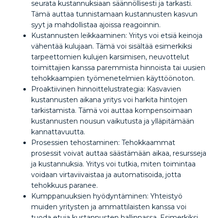
seurata kustannuksiaan säännöllisesti ja tarkasti.
Tämä auttaa tunnistamaan kustannusten kasvun
syyt ja mahdollistaa ajoissa reagoinnin.
Kustannusten leikkaaminen: Yritys voi etsiä keinoja
vähentää kulujaan. Tämä voi sisältää esimerkiksi
tarpeettomien kulujen karsimisen, neuvottelut
toimittajien kanssa paremmista hinnoista tai uusien
tehokkaampien työmenetelmien käyttöönoton.
Proaktiivinen hinnoittelustrategia: Kasvavien
kustannusten aikana yritys voi harkita hintojen
tarkistamista. Tämä voi auttaa kompensoimaan
kustannusten nousun vaikutusta ja ylläpitämään
kannattavuutta.
Prosessien tehostaminen: Tehokkaammat
prosessit voivat auttaa säästämään aikaa, resursseja
ja kustannuksia. Yritys voi tutkia, miten toimintaa
voidaan virtaviivaistaa ja automatisoida, jotta
tehokkuus paranee.
Kumppanuuksien hyödyntäminen: Yhteistyö
muiden yritysten ja ammattilaisten kanssa voi
tuoda etuja kustannusten hallinnassa. Esimerkiksi