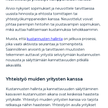
Arvioi nykyiset sopimukset ja neuvottele tarvittaessa
uusista hinnoista ja ehtoista toimittajien tai
yhteistyökumppaneiden kanssa. Neuvottelut voivat
johtaa parempiin hintoihin tai joustavampiin sopimuksiin,
mikä auttaa hallitsemaan kustannuksia tehokkaammin.
Muista, että
kustannusten hallinta
on jatkuva prosessi,
joka vaatii aktiivista seurantaa ja toimenpiteitä.
Säännöllinen arviointi ja tarvittavien muutosten
tekeminen auttavat yritystä selviytymään kustannusten
noususta ja säilyttämään kannattavuuden pitkällä
aikavälillä.
Yhteistyö muiden yritysten kanssa
Kustannusten hallinta ja kannattavuuden säilyttäminen
kasvavien kustannusten aikana ovat keskeisiä haasteita
yrityksille. Yhteistyö muiden yritysten kanssa voi tarjota
ratkaisuja näihin haasteisiin. Yhteistyön avulla yritykset