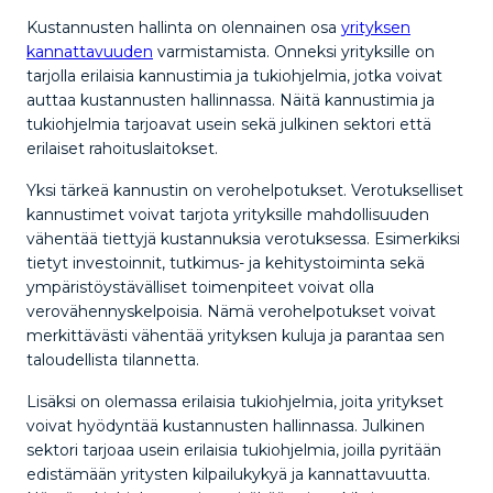
Kustannusten hallinta on olennainen osa
yrityksen
kannattavuuden
varmistamista. Onneksi yrityksille on
tarjolla erilaisia kannustimia ja tukiohjelmia, jotka voivat
auttaa kustannusten hallinnassa. Näitä kannustimia ja
tukiohjelmia tarjoavat usein sekä julkinen sektori että
erilaiset rahoituslaitokset.
Yksi tärkeä kannustin on verohelpotukset. Verotukselliset
kannustimet voivat tarjota yrityksille mahdollisuuden
vähentää tiettyjä kustannuksia verotuksessa. Esimerkiksi
tietyt investoinnit, tutkimus- ja kehitystoiminta sekä
ympäristöystävälliset toimenpiteet voivat olla
verovähennyskelpoisia. Nämä verohelpotukset voivat
merkittävästi vähentää yrityksen kuluja ja parantaa sen
taloudellista tilannetta.
Lisäksi on olemassa erilaisia tukiohjelmia, joita yritykset
voivat hyödyntää kustannusten hallinnassa. Julkinen
sektori tarjoaa usein erilaisia tukiohjelmia, joilla pyritään
edistämään yritysten kilpailukykyä ja kannattavuutta.