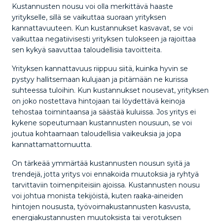
Kustannusten nousu voi olla merkittävä haaste
yritykselle, sillä se vaikuttaa suoraan yrityksen
kannattavuuteen. Kun kustannukset kasvavat, se voi
vaikuttaa negatiivisesti yrityksen tulokseen ja rajoittaa
sen kykyä saavuttaa taloudellisia tavoitteita.
Yrityksen kannattavuus riippuu siitä, kuinka hyvin se
pystyy hallitsemaan kulujaan ja pitämään ne kurissa
suhteessa tuloihin. Kun kustannukset nousevat, yrityksen
on joko nostettava hintojaan tai löydettävä keinoja
tehostaa toimintaansa ja säästää kuluissa. Jos yritys ei
kykene sopeutumaan kustannusten nousuun, se voi
joutua kohtaamaan taloudellisia vaikeuksia ja jopa
kannattamattomuutta.
On tärkeää ymmärtää kustannusten nousun syitä ja
trendejä, jotta yritys voi ennakoida muutoksia ja ryhtyä
tarvittaviin toimenpiteisiin ajoissa. Kustannusten nousu
voi johtua monista tekijöistä, kuten raaka-aineiden
hintojen noususta, työvoimakustannusten kasvusta,
energiakustannusten muutoksista tai verotuksen