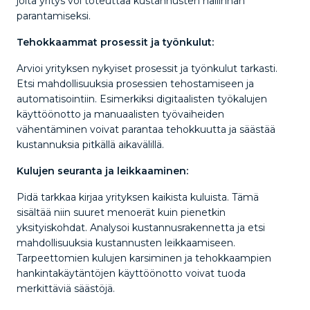
joita yritys voi toteuttaa kustannusten hallinnan
parantamiseksi.
Tehokkaammat prosessit ja työnkulut:
Arvioi yrityksen nykyiset prosessit ja työnkulut tarkasti.
Etsi mahdollisuuksia prosessien tehostamiseen ja
automatisointiin. Esimerkiksi digitaalisten työkalujen
käyttöönotto ja manuaalisten työvaiheiden
vähentäminen voivat parantaa tehokkuutta ja säästää
kustannuksia pitkällä aikavälillä.
Kulujen seuranta ja leikkaaminen:
Pidä tarkkaa kirjaa yrityksen kaikista kuluista. Tämä
sisältää niin suuret menoerät kuin pienetkin
yksityiskohdat. Analysoi kustannusrakennetta ja etsi
mahdollisuuksia kustannusten leikkaamiseen.
Tarpeettomien kulujen karsiminen ja tehokkaampien
hankintakäytäntöjen käyttöönotto voivat tuoda
merkittäviä säästöjä.