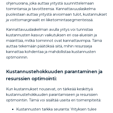
ohjenuorana, joka auttaa yritystä suunnittelemaan
toimintansa ja tavoitteensa. Kannattavuuslaskelma
puolestaan auttaa yritystä arvioimaan tulot, kustannukset
ja voittomarginaalit eri liiketoimintasegmenteissä.
Kannattavuuslaskelman avulla yritys voi tunnistaa
kustannusten kasvun vaikutuksen eri osa-alueisiin ja
määrittää, mitkä toiminnot ovat kannattavimpia. Tämä
auttaa tekemään päätöksiä siitä, mihin resursseja
kannattaa kohdentaa ja mahdollistaa kustannusten
optimoinnin.
Kustannustehokkuuden parantaminen ja
resurssien optimointi:
Kun kustannukset nousevat, on tärkeää keskittyä
kustannustehokkuuden parantamiseen ja resurssien
optimointiin. Tämä voi sisältää useita eri toimenpiteitä:
Kustannusten tarkka seuranta: Yrityksen tulee