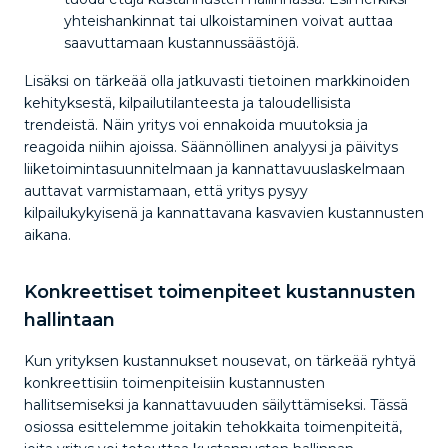
yhteishankinnat tai ulkoistaminen voivat auttaa
saavuttamaan kustannussäästöjä.
Lisäksi on tärkeää olla jatkuvasti tietoinen markkinoiden
kehityksestä, kilpailutilanteesta ja taloudellisista
trendeistä. Näin yritys voi ennakoida muutoksia ja
reagoida niihin ajoissa. Säännöllinen analyysi ja päivitys
liiketoimintasuunnitelmaan ja kannattavuuslaskelmaan
auttavat varmistamaan, että yritys pysyy
kilpailukykyisenä ja kannattavana kasvavien kustannusten
aikana.
Konkreettiset toimenpiteet kustannusten
hallintaan
Kun yrityksen kustannukset nousevat, on tärkeää ryhtyä
konkreettisiin toimenpiteisiin kustannusten
hallitsemiseksi ja kannattavuuden säilyttämiseksi. Tässä
osiossa esittelemme joitakin tehokkaita toimenpiteitä,