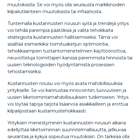
muutoksista. Se voi myös olla seurausta markkinoiden
kilpailutilanteen muutoksista tai inflaatiosta.
Tuntemalla kustannusten nousun syitä ja trendejä yritys
voi tehdä parempia päätöksiä ja valita tehokkaita
strategioita kustannusten hallitsemiseksi. Tämä voi
sisältää esimerkiksi toimitusketjun optimointia,
tehokkaampien tuotantomenetelmien käyttöönottoa,
neuvotteluja toimittajien kanssa paremmista hinnoista tai
uusien teknologioiden hyödyntämistä prosessien
tehostamiseksi.
Kustannusten nousu voi myös avata mahdollisuuksia
yritykselle. Se voi kannustaa innovointiin, luovuuteen ja
uusien liiketoimintamahdollisuuksien tutkimiseen. Yritys
voi löytää tapoja tarjota lisäarvoa asiakkailleen ja erottua
kilpailijoistaan kustannustehokkaasti.
Yrityksen menestyminen kustannusten nousun aikana
edellyttää liiketoiminnan suunnitelmallisuutta, jatkuvaa
seurantaa ja kykyä sopeutua muutoksiin. On tärkeää olla