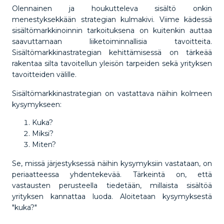
Olennainen ja houkutteleva sisältö onkin
menestyksekkään strategian kulmakivi. Viime kädessä
sisältömarkkinoinnin tarkoituksena on kuitenkin auttaa
saavuttamaan liiketoiminnallisia tavoitteita.
Sisältömarkkinastrategian kehittämisessä on tärkeää
rakentaa silta tavoitellun yleisön tarpeiden sekä yrityksen
tavoitteiden välille.
Sisältömarkkinastrategian on vastattava näihin kolmeen
kysymykseen:
Kuka?
Miksi?
Miten?
Se, missä järjestyksessä näihin kysymyksiin vastataan, on
periaatteessa yhdentekevää. Tärkeintä on, että
vastausten perusteella tiedetään, millaista sisältöä
yrityksen kannattaa luoda. Aloitetaan kysymyksestä
"kuka?"