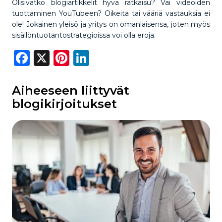
Olisivatko blogiartikkelit hyvä ratkaisu? Vai videoiden
tuottaminen YouTubeen? Oikeita tai vääriä vastauksia ei
ole! Jokainen yleisö ja yritys on omanlaisensa, joten myös
sisällöntuotantostrategioissa voi olla eroja.
Facebook
X
Pinterest
LinkedIn
Aiheeseen liittyvät
blogikirjoitukset