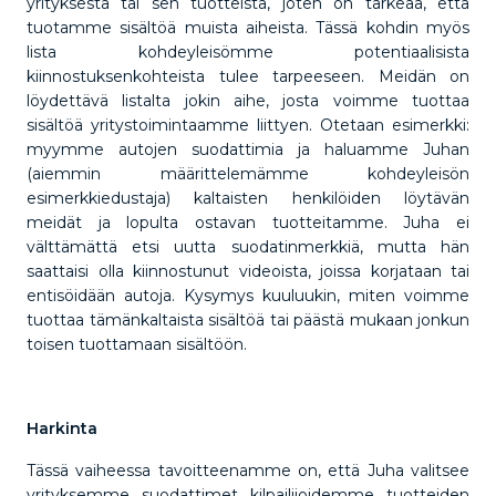
yrityksestä tai sen tuotteista, joten on tärkeää, että
tuotamme sisältöä muista aiheista. Tässä kohdin myös
lista kohdeyleisömme potentiaalisista
kiinnostuksenkohteista tulee tarpeeseen. Meidän on
löydettävä listalta jokin aihe, josta voimme tuottaa
sisältöä yritystoimintaamme liittyen. Otetaan esimerkki:
myymme autojen suodattimia ja haluamme Juhan
(aiemmin määrittelemämme kohdeyleisön
esimerkkiedustaja) kaltaisten henkilöiden löytävän
meidät ja lopulta ostavan tuotteitamme. Juha ei
välttämättä etsi uutta suodatinmerkkiä, mutta hän
saattaisi olla kiinnostunut videoista, joissa korjataan tai
entisöidään autoja. Kysymys kuuluukin, miten voimme
tuottaa tämänkaltaista sisältöä tai päästä mukaan jonkun
toisen tuottamaan sisältöön.
Harkinta
Tässä vaiheessa tavoitteenamme on, että Juha valitsee
yrityksemme suodattimet kilpailijoidemme tuotteiden