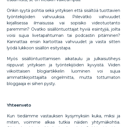
Onkin syytä pohtia sekä yrityksen että sisältöä tuottavien
työntekijöiden vahvuuksia. Piilevätkö vahvuudet
kirjallisessa ilmaisussa vai sopisiko videotuotanto
paremmin? Ovatko sisällöntuottajat hyviä esiintyjiä, joilta
voisi sujua livetapahtuman tai podcastin pitäminen?
Kannattaa ensin kartoittaa vahvuudet ja vasta sitten
lyödä lukkoon sisällön esitystapa.
Myös sisällöntuottamisen aikataulu ja julkaisutiheys
riippuvat yrityksen ja työntekijöiden kyvyistä. Viiden
viikoittaisen blogiartikkelin luominen voi sujua
ammattikirjoittajalta ongelmitta, mutta tottumaton
bloggaaja ei siihen pysty.
Yhteenveto
Kun tiedämme vastauksen kysymyksiin kuka, miksi ja
miten, voimme alkaa tutkia näiden yhtymäkohtia.