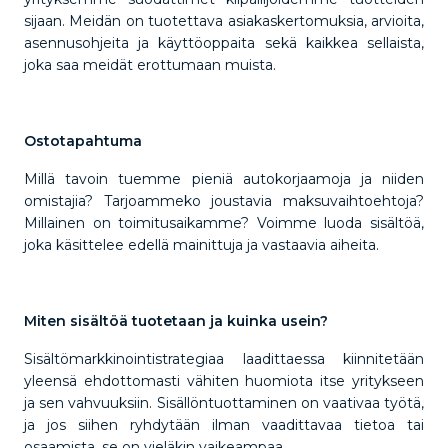
sijaan. Meidän on tuotettava asiakaskertomuksia, arvioita,
asennusohjeita ja käyttöoppaita sekä kaikkea sellaista,
joka saa meidät erottumaan muista.
Ostotapahtuma
Millä tavoin tuemme pieniä autokorjaamoja ja niiden
omistajia? Tarjoammeko joustavia maksuvaihtoehtoja?
Millainen on toimitusaikamme? Voimme luoda sisältöä,
joka käsittelee edellä mainittuja ja vastaavia aiheita.
Miten sisältöä tuotetaan ja kuinka usein?
Sisältömarkkinointistrategiaa laadittaessa kiinnitetään
yleensä ehdottomasti vähiten huomiota itse yritykseen
ja sen vahvuuksiin. Sisällöntuottaminen on vaativaa työtä,
ja jos siihen ryhdytään ilman vaadittavaa tietoa tai
osaamista, se on vieläkin vaikeampaa.