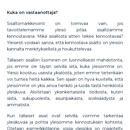
Kuka on vastaanottaja?
Sisältömarkkinointi on toimivaa vain, jos
tavoittelemamme yleisö pitää sisältöämme
kiinnostavana. Mikä sisällöstä sitten tekee kiinnostavaa?
Yleisesti voidaan sanoa, että kiinnostava sisältö on yleisön
kannalta merkityksellistä ja houkuttelevaa.
Tällaisen sisällön luominen on luonnollisesti mahdotonta,
jos emme ole täysin selvillä siitä, kuka yleisömme on.
Yleisö koostuu useista yksilöistä, joten emme tietenkään
voi tuntea heitä kaikkia. Sen sijaan on hyvä kuvitella, että
yleisömme on yksi ainoa henkilö ja luoda tästä henkilöstä
yleiskuva. Aloitetaan yksinkertaisista tiedoista, kuten
iästä, sukupuolesta, asuinpaikasta, siviilisäädystä ja
ammatista.
Kun tällaiset asiat ovat selvillä, voimme tarkentaa
yleiskuvaa ja pohtia yleisömme kiinnostuksen kohteita.
Otetaan esimerkkitilanne, jossa yleisöksi on määritelty