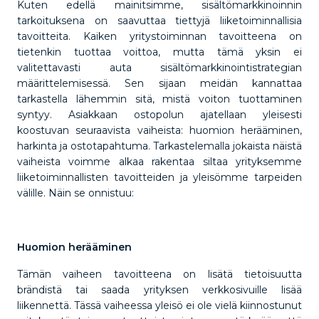
Kuten edellä mainitsimme, sisältömarkkinoinnin
tarkoituksena on saavuttaa tiettyjä liiketoiminnallisia
tavoitteita. Kaiken yritystoiminnan tavoitteena on
tietenkin tuottaa voittoa, mutta tämä yksin ei
valitettavasti auta sisältömarkkinointistrategian
määrittelemisessä. Sen sijaan meidän kannattaa
tarkastella lähemmin sitä, mistä voiton tuottaminen
syntyy. Asiakkaan ostopolun ajatellaan yleisesti
koostuvan seuraavista vaiheista: huomion herääminen,
harkinta ja ostotapahtuma. Tarkastelemalla jokaista näistä
vaiheista voimme alkaa rakentaa siltaa yrityksemme
liiketoiminnallisten tavoitteiden ja yleisömme tarpeiden
välille. Näin se onnistuu:
Huomion herääminen
Tämän vaiheen tavoitteena on lisätä tietoisuutta
brändistä tai saada yrityksen verkkosivuille lisää
liikennettä. Tässä vaiheessa yleisö ei ole vielä kiinnostunut