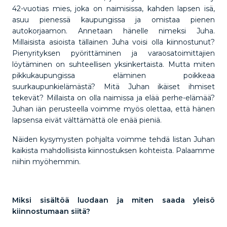
42-vuotias mies, joka on naimisissa, kahden lapsen isä,
asuu pienessä kaupungissa ja omistaa pienen
autokorjaamon. Annetaan hänelle nimeksi Juha.
Millaisista asioista tällainen Juha voisi olla kiinnostunut?
Pienyrityksen pyörittäminen ja varaosatoimittajien
löytäminen on suhteellisen yksinkertaista. Mutta miten
pikkukaupungissa eläminen poikkeaa
suurkaupunkielämästä? Mitä Juhan ikäiset ihmiset
tekevät? Millaista on olla naimissa ja elää perhe-elämää?
Juhan iän perusteella voimme myös olettaa, että hänen
lapsensa eivät välttämättä ole enää pieniä.
Näiden kysymysten pohjalta voimme tehdä listan Juhan
kaikista mahdollisista kiinnostuksen kohteista. Palaamme
niihin myöhemmin.
Miksi sisältöä luodaan ja miten saada yleisö
kiinnostumaan siitä?