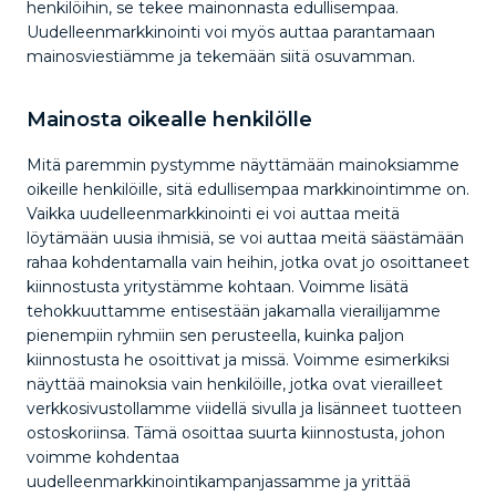
henkilöihin, se tekee mainonnasta edullisempaa.
Uudelleenmarkkinointi voi myös auttaa parantamaan
mainosviestiämme ja tekemään siitä osuvamman.
Mainosta oikealle henkilölle
Mitä paremmin pystymme näyttämään mainoksiamme
oikeille henkilöille, sitä edullisempaa markkinointimme on.
Vaikka uudelleenmarkkinointi ei voi auttaa meitä
löytämään uusia ihmisiä, se voi auttaa meitä säästämään
rahaa kohdentamalla vain heihin, jotka ovat jo osoittaneet
kiinnostusta yritystämme kohtaan. Voimme lisätä
tehokkuuttamme entisestään jakamalla vierailijamme
pienempiin ryhmiin sen perusteella, kuinka paljon
kiinnostusta he osoittivat ja missä. Voimme esimerkiksi
näyttää mainoksia vain henkilöille, jotka ovat vierailleet
verkkosivustollamme viidellä sivulla ja lisänneet tuotteen
ostoskoriinsa. Tämä osoittaa suurta kiinnostusta, johon
voimme kohdentaa
uudelleenmarkkinointikampanjassamme ja yrittää