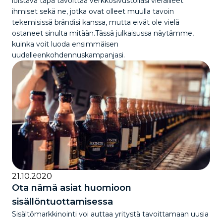
loistava tapa tavoittaa verkkosivustollasi vierailleet
ihmiset sekä ne, jotka ovat olleet muulla tavoin
tekemisissä brändisi kanssa, mutta eivät ole vielä
ostaneet sinulta mitään.Tässä julkaisussa näytämme,
kuinka voit luoda ensimmäisen
uudelleenkohdennuskampanjasi.
21.10.2020
Ota nämä asiat huomioon
sisällöntuottamisessa
Sisältömarkkinointi voi auttaa yritystä tavoittamaan uusia