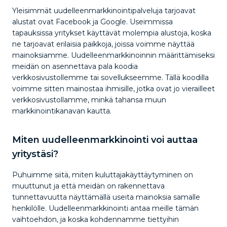
Yleisimmät uudelleenmarkkinointipalveluja tarjoavat
alustat ovat Facebook ja Google. Useimmissa
tapauksissa yritykset käyttävät molempia alustoja, koska
ne tarjoavat erilaisia paikkoja, joissa voimme näyttää
mainoksiamme. Uudelleenmarkkinoinnin määrittämiseksi
meidän on asennettava pala koodia
verkkosivustollemme tai sovellukseemme. Tällä koodilla
voimme sitten mainostaa ihmisille, jotka ovat jo vierailleet
verkkosivustollamme, minkä tahansa muun
markkinointikanavan kautta.
Miten uudelleenmarkkinointi voi auttaa
yritystäsi?
Puhuimme siitä, miten kuluttajakäyttäytyminen on
muuttunut ja että meidän on rakennettava
tunnettavuutta näyttämällä useita mainoksia samalle
henkilölle. Uudelleenmarkkinointi antaa meille tämän
vaihtoehdon, ja koska kohdennamme tiettyihin