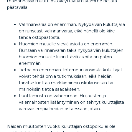
mainonnassa muutti ostokäyttäytymistämme neljällä
päätavalla:
Valinnanvaraa on enemmän. Nykypäivän kuluttajalla
on runsaasti valinnanvaraa, eikä hänellä ole kiire
tehdä ostopäätöstä.
Huomion muualle vieviä asioita on enemmän.
Runsaan valinnanvaran takia nykypäivän kuluttajien
huomion muualle kiinnittäviä asioita on paljon
enemmän.
Tietoa on enemmän. Internetin ansiosta kuluttajat
voivat tehdä omia tutkimuksiaan, eikä heidän
tarvitse luottaa markkinoinnin iskulauseisiin tai
mainoksiin tietoa saadakseen.
Luottamusta on vähemmän. Huijausten ja
valemainosten lisääntyminen on tehnyt kuluttajista
varovaisempia heidän ostaessaan jotain.
Näiden muutosten vuoksi kuluttajan ostopolku ei ole