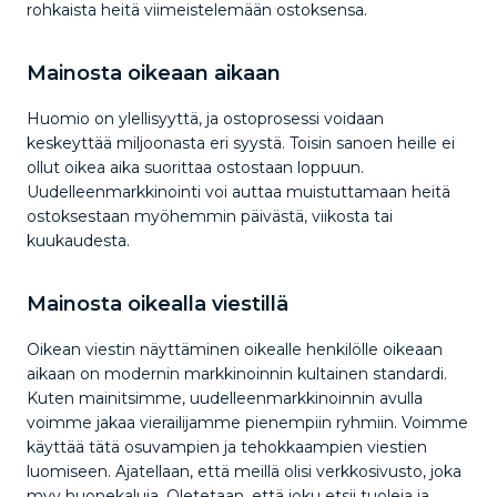
rohkaista heitä viimeistelemään ostoksensa.
Mainosta oikeaan aikaan
Huomio on ylellisyyttä, ja ostoprosessi voidaan
keskeyttää miljoonasta eri syystä. Toisin sanoen heille ei
ollut oikea aika suorittaa ostostaan loppuun.
Uudelleenmarkkinointi voi auttaa muistuttamaan heitä
ostoksestaan myöhemmin päivästä, viikosta tai
kuukaudesta.
Mainosta oikealla viestillä
Oikean viestin näyttäminen oikealle henkilölle oikeaan
aikaan on modernin markkinoinnin kultainen standardi.
Kuten mainitsimme, uudelleenmarkkinoinnin avulla
voimme jakaa vierailijamme pienempiin ryhmiin. Voimme
käyttää tätä osuvampien ja tehokkaampien viestien
luomiseen. Ajatellaan, että meillä olisi verkkosivusto, joka
myy huonekaluja. Oletetaan, että joku etsii tuoleja ja