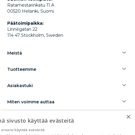
Ratamestarinkatu 11 A
00520 Helsinki, Suomi
Päätoimipaikka:
Linnégatan 22
114 47 Stockholm, Sweden
Meistä
Tuotteemme
Asiakastuki
Miten voimme auttaa
×
ä sivusto käyttää evästeitä
sivusto käyttää evästeitä
CapitalBox yrityslaina
Capitalbox företagslån
CapitalBox erhvervslån