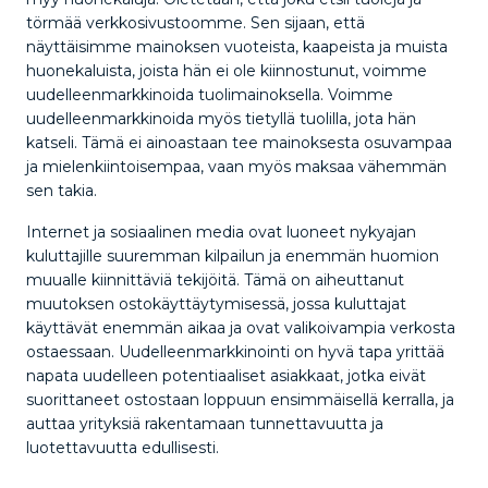
törmää verkkosivustoomme. Sen sijaan, että
näyttäisimme mainoksen vuoteista, kaapeista ja muista
huonekaluista, joista hän ei ole kiinnostunut, voimme
uudelleenmarkkinoida tuolimainoksella. Voimme
uudelleenmarkkinoida myös tietyllä tuolilla, jota hän
katseli. Tämä ei ainoastaan tee mainoksesta osuvampaa
ja mielenkiintoisempaa, vaan myös maksaa vähemmän
sen takia.
Internet ja sosiaalinen media ovat luoneet nykyajan
kuluttajille suuremman kilpailun ja enemmän huomion
muualle kiinnittäviä tekijöitä. Tämä on aiheuttanut
muutoksen ostokäyttäytymisessä, jossa kuluttajat
käyttävät enemmän aikaa ja ovat valikoivampia verkosta
ostaessaan. Uudelleenmarkkinointi on hyvä tapa yrittää
napata uudelleen potentiaaliset asiakkaat, jotka eivät
suorittaneet ostostaan loppuun ensimmäisellä kerralla, ja
auttaa yrityksiä rakentamaan tunnettavuutta ja
luotettavuutta edullisesti.