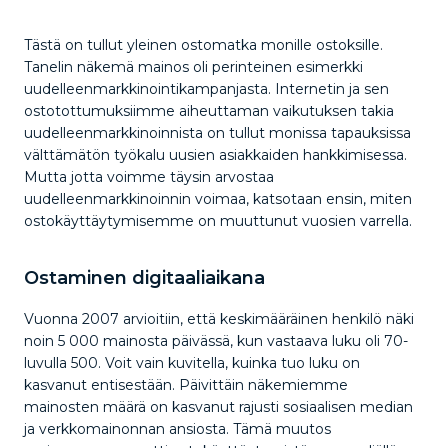
Tästä on tullut yleinen ostomatka monille ostoksille.
Tanelin näkemä mainos oli perinteinen esimerkki
uudelleenmarkkinointikampanjasta. Internetin ja sen
ostotottumuksiimme aiheuttaman vaikutuksen takia
uudelleenmarkkinoinnista on tullut monissa tapauksissa
välttämätön työkalu uusien asiakkaiden hankkimisessa.
Mutta jotta voimme täysin arvostaa
uudelleenmarkkinoinnin voimaa, katsotaan ensin, miten
ostokäyttäytymisemme on muuttunut vuosien varrella.
Ostaminen digitaaliaikana
Vuonna 2007 arvioitiin, että keskimääräinen henkilö näki
noin 5 000 mainosta päivässä, kun vastaava luku oli 70-
luvulla 500. Voit vain kuvitella, kuinka tuo luku on
kasvanut entisestään. Päivittäin näkemiemme
mainosten määrä on kasvanut rajusti sosiaalisen median
ja verkkomainonnan ansiosta. Tämä muutos