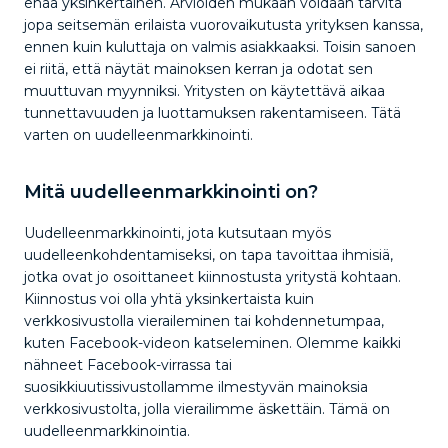
enää yksinkertainen. Arvioiden mukaan voidaan tarvita
jopa seitsemän erilaista vuorovaikutusta yrityksen kanssa,
ennen kuin kuluttaja on valmis asiakkaaksi. Toisin sanoen
ei riitä, että näytät mainoksen kerran ja odotat sen
muuttuvan myynniksi. Yritysten on käytettävä aikaa
tunnettavuuden ja luottamuksen rakentamiseen. Tätä
varten on uudelleenmarkkinointi.
Mitä uudelleenmarkkinointi on?
Uudelleenmarkkinointi, jota kutsutaan myös
uudelleenkohdentamiseksi, on tapa tavoittaa ihmisiä,
jotka ovat jo osoittaneet kiinnostusta yritystä kohtaan.
Kiinnostus voi olla yhtä yksinkertaista kuin
verkkosivustolla vieraileminen tai kohdennetumpaa,
kuten Facebook-videon katseleminen. Olemme kaikki
nähneet Facebook-virrassa tai
suosikkiuutissivustollamme ilmestyvän mainoksia
verkkosivustolta, jolla vierailimme äskettäin. Tämä on
uudelleenmarkkinointia.