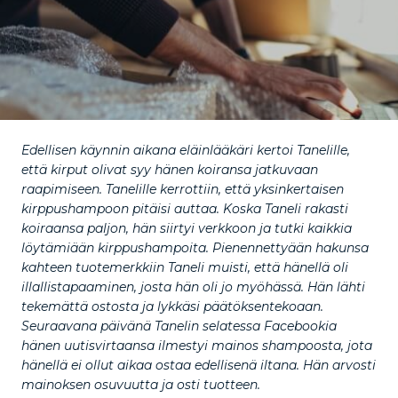
Edellisen käynnin aikana eläinlääkäri kertoi Tanelille,
että kirput olivat syy hänen koiransa jatkuvaan
raapimiseen. Tanelille kerrottiin, että yksinkertaisen
kirppushampoon pitäisi auttaa. Koska Taneli rakasti
koiraansa paljon, hän siirtyi verkkoon ja tutki kaikkia
löytämiään kirppushampoita. Pienennettyään hakunsa
kahteen tuotemerkkiin Taneli muisti, että hänellä oli
illallistapaaminen, josta hän oli jo myöhässä. Hän lähti
tekemättä ostosta ja lykkäsi päätöksentekoaan.
Seuraavana päivänä Tanelin selatessa Facebookia
hänen uutisvirtaansa ilmestyi mainos shampoosta, jota
hänellä ei ollut aikaa ostaa edellisenä iltana. Hän arvosti
mainoksen osuvuutta ja osti tuotteen.