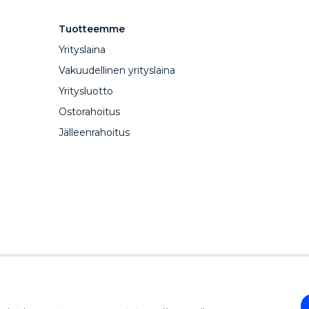
Tuotteemme
Yrityslaina
Vakuudellinen yrityslaina
Yritysluotto
Ostorahoitus
Jälleenrahoitus
CapitalBox erhvervslån
Zakelijke lening CapitalBox
Ca