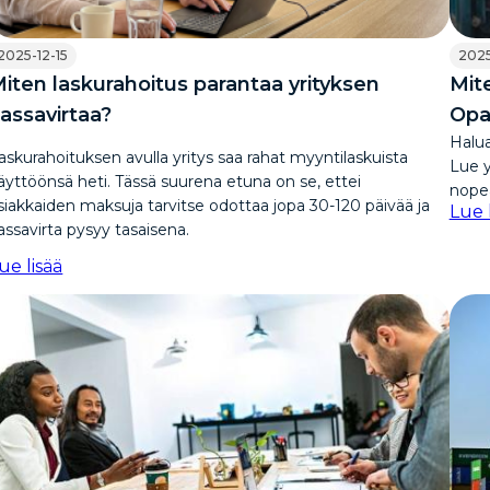
2025-12-15
2025
iten laskurahoitus parantaa yrityksen
Mit
assavirtaa?
Opas
Halua
askurahoituksen avulla yritys saa rahat myyntilaskuista
Lue y
äyttöönsä heti. Tässä suurena etuna on se, ettei
nopea
siakkaiden maksuja tarvitse odottaa jopa 30-120 päivää ja
Lue 
assavirta pysyy tasaisena.
ue lisää