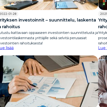
2022-01-28
2021
rityksen investoinnit – suunnittelu, laskenta
Yrit
a rahoitus
rah
utustu kattavaan oppaaseen investointien suunnittelusta ja
Yrity
nvestointilaskennasta yrittäjille sekä selvitä perusasiat
prose
nvestointien rahoituksesta!
rahoi
ue lisää
Lue 