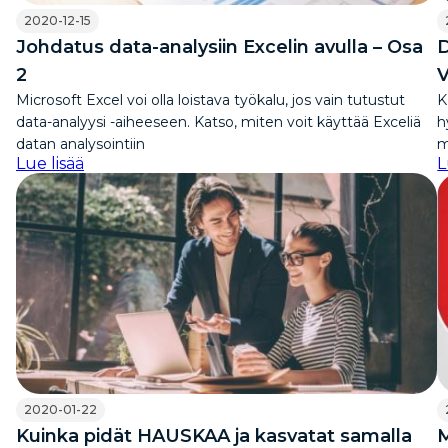
2020-12-15
Johdatus data-analysiin Excelin avulla – Osa
D
2
V
Microsoft Excel voi olla loistava työkalu, jos vain tutustut
K
data-analyysi -aiheeseen. Katso, miten voit käyttää Exceliä
h
datan analysointiin
m
Lue lisää
L
2020-01-22
Kuinka pidät HAUSKAA ja kasvatat samalla
M