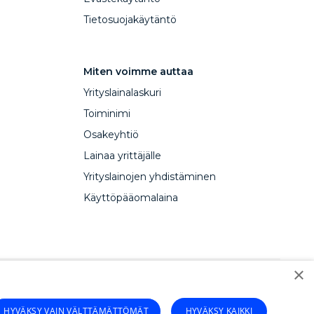
Tietosuojakäytäntö
Miten voimme auttaa
Yrityslainalaskuri
Toiminimi
Osakeyhtiö
Lainaa yrittäjälle
Yrityslainojen yhdistäminen
Käyttöpääomalaina
×
pitalBox paskola verslui
CapitalBox business financing
HYVÄKSY VAIN VÄLTTÄMÄTTÖMÄT
HYVÄKSY KAIKKI