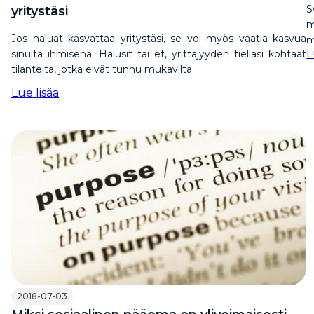
S
yritystäsi
m
Jos haluat kasvattaa yritystäsi, se voi myös vaatia kasvua
m
L
sinulta ihmisenä. Halusit tai et, yrittäjyyden tielläsi kohtaat
tilanteita, jotka eivät tunnu mukavilta.
Lue lisää
2018-07-03