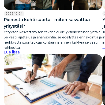
2022-10-24
Pienestä kohti suurta - miten kasvattaa
Y
yritystäsi?
j
Yrityksen kasvattamisen takana ei ole yksinkertainen yhtälö.
T
Se vaatii ajattelua ja analysointia, se edellyttää ennakointia ja
i
herkkyyttä suuntauksia kohtaan ja ennen kaikkea se vaatii
i
L
rohkeutta.
Lue lisää