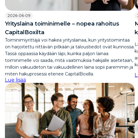
2026-06-09
Yrityslaina toiminimelle – nopea rahoitus
M
CapitalBoxilta
k
Toiminimiyrittäjä voi hakea yrityslainaa, kun yritystoimintaa
L
on harjoitettu riittävän pitkään ja taloustiedot ovat kunnossa.
k
Tässä oppaassa käydään läpi, kuinka paljon lainaa
a
toiminimelle voi saada, mitä vaatimuksia hakijalle asetetaan,
k
milloin vakuudeton tai vakuudellinen laina sopii paremmin ja
miten hakuprosessi etenee CapitalBoxilla.
L
Lue lisää