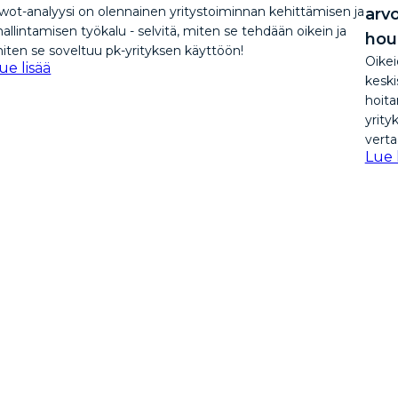
wot-analyysi on olennainen yritystoiminnan kehittämisen ja
arv
allintamisen työkalu - selvitä, miten se tehdään oikein ja
hou
iten se soveltuu pk-yrityksen käyttöön!
Oikei
ue lisää
keski
hoita
yrity
verta
Lue 