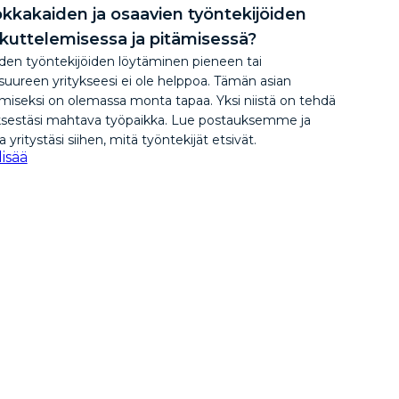
okkakaiden ja osaavien työntekijöiden
kuttelemisessa ja pitämisessä?
den työntekijöiden löytäminen pieneen tai
suureen yritykseesi ei ole helppoa. Tämän asian
miseksi on olemassa monta tapaa. Yksi niistä on tehdä
ksestäsi mahtava työpaikka. Lue postauksemme ja
a yritystäsi siihen, mitä työntekijät etsivät.
lisää