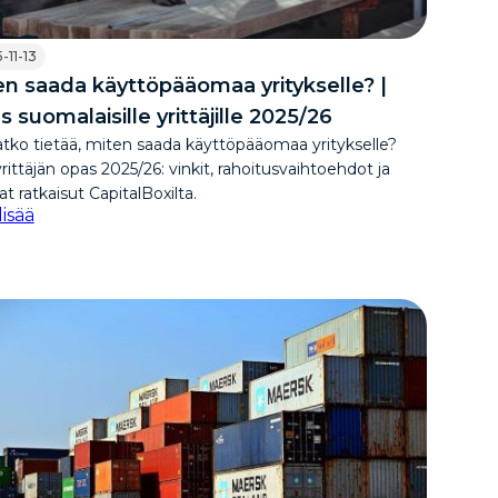
-11-13
en saada käyttöpääomaa yritykselle? |
 suomalaisille yrittäjille 2025/26
tko tietää, miten saada käyttöpääomaa yritykselle?
rittäjän opas 2025/26: vinkit, rahoitusvaihtoehdot ja
t ratkaisut CapitalBoxilta.
lisää