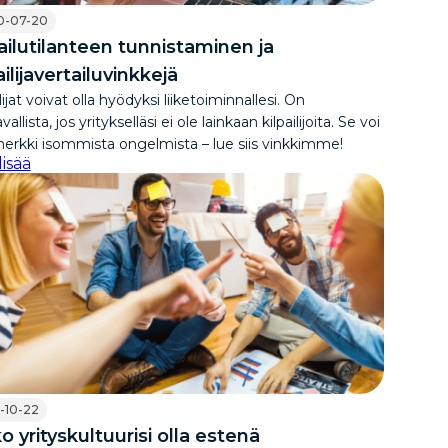
0-07-20
ailutilanteen tunnistaminen ja
ailijavertailuvinkkejä
lijat voivat olla hyödyksi liiketoiminnallesi. On
allista, jos yritykselläsi ei ole lainkaan kilpailijoita. Se voi
merkki isommista ongelmista – lue siis vinkkimme!
lisää
-10-22
o yrityskultuurisi olla estenä