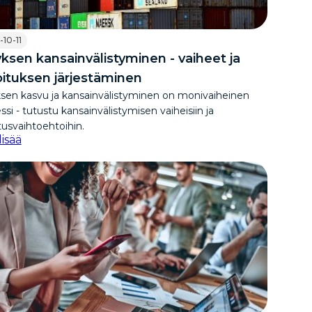
-10-11
yksen kansainvälistyminen - vaiheet ja
oituksen järjestäminen
ksen kasvu ja kansainvälistyminen on monivaiheinen
ssi - tutustu kansainvälistymisen vaiheisiin ja
tusvaihtoehtoihin.
lisää