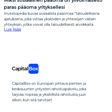
Miksi sosiaalinen pääoma on ylivoimaisesti
paras pääoma yrityksellesi
Investopedia kuvaa sosiaalista pääomaa "taloudellisena
ajatuksena, joka viittaa yksilöiden ja yhteisöjen välisiin
yhteyksiin, jotka voivat olla taloudellisesti arvokkaita.
Lue lisää
CapitalBox on Euroopan johtava pienten ja
keskisuurten yritysten rahoituspalvelu, joka
tarjoaa nopeaa ja yksilöllistä rahoitusta juuri
silloin, kun sitä tarvitset.