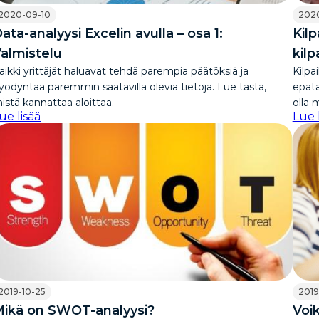
2020-09-10
202
ata-analyysi Excelin avulla – osa 1:
Kilp
almistelu
kilp
aikki yrittäjät haluavat tehdä parempia päätöksiä ja
Kilpai
yödyntää paremmin saatavilla olevia tietoja. Lue tästä,
epätav
istä kannattaa aloittaa.
olla 
ue lisää
Lue 
2019-10-25
2019
ikä on SWOT-analyysi?
Voik