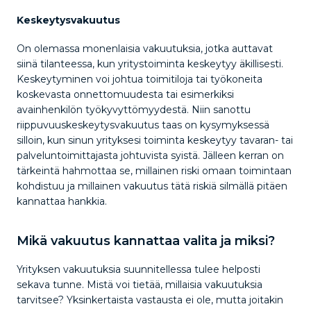
Keskeytysvakuutus
On olemassa monenlaisia vakuutuksia, jotka auttavat
siinä tilanteessa, kun yritystoiminta keskeytyy äkillisesti.
Keskeytyminen voi johtua toimitiloja tai työkoneita
koskevasta onnettomuudesta tai esimerkiksi
avainhenkilön työkyvyttömyydestä. Niin sanottu
riippuvuuskeskeytysvakuutus taas on kysymyksessä
silloin, kun sinun yrityksesi toiminta keskeytyy tavaran- tai
palveluntoimittajasta johtuvista syistä. Jälleen kerran on
tärkeintä hahmottaa se, millainen riski omaan toimintaan
kohdistuu ja millainen vakuutus tätä riskiä silmällä pitäen
kannattaa hankkia.
Mikä vakuutus kannattaa valita ja miksi?
Yrityksen vakuutuksia suunnitellessa tulee helposti
sekava tunne. Mistä voi tietää, millaisia vakuutuksia
tarvitsee? Yksinkertaista vastausta ei ole, mutta joitakin