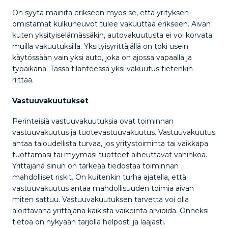
On syytä mainita erikseen myös se, että yrityksen
omistamat kulkuneuvot tulee vakuuttaa erikseen. Aivan
kuten yksityiselämässäkin, autovakuutusta ei voi korvata
muilla vakuutuksilla. Yksityisyrittäjällä on toki usein
käytössään vain yksi auto, joka on ajossa vapaalla ja
työaikana. Tässä tilanteessa yksi vakuutus tietenkin
riittää.
Vastuuvakuutukset
Perinteisiä vastuuvakuutuksia ovat toiminnan
vastuuvakuutus ja tuotevastuuvakuutus. Vastuuvakuutus
antaa taloudellista turvaa, jos yritystoiminta tai vaikkapa
tuottamasi tai myymäsi tuotteet aiheuttavat vahinkoa.
Yrittäjänä sinun on tärkeää tiedostaa toiminnan
mahdolliset riskit. On kuitenkin turha ajatella, että
vastuuvakuutus antaa mahdollisuuden toimia aivan
miten sattuu. Vastuuvakuutuksen tarvetta voi olla
aloittavana yrittäjänä kaikista vaikeinta arvioida. Onneksi
tietoa on nykyään tarjolla helposti ja laajasti.