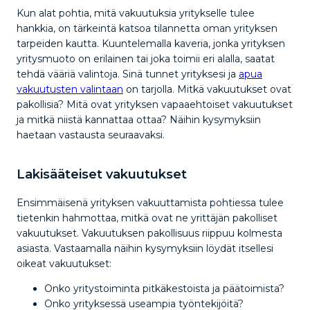
Kun alat pohtia, mitä vakuutuksia yritykselle tulee
hankkia, on tärkeintä katsoa tilannetta oman yrityksen
tarpeiden kautta. Kuuntelemalla kaveria, jonka yrityksen
yritysmuoto on erilainen tai joka toimii eri alalla, saatat
tehdä vääriä valintoja. Sinä tunnet yrityksesi ja
apua
vakuutusten valintaan
on tarjolla. Mitkä vakuutukset ovat
pakollisia? Mitä ovat yrityksen vapaaehtoiset vakuutukset
ja mitkä niistä kannattaa ottaa? Näihin kysymyksiin
haetaan vastausta seuraavaksi.
Lakisääteiset vakuutukset
Ensimmäisenä yrityksen vakuuttamista pohtiessa tulee
tietenkin hahmottaa, mitkä ovat ne yrittäjän pakolliset
vakuutukset. Vakuutuksen pakollisuus riippuu kolmesta
asiasta. Vastaamalla näihin kysymyksiin löydät itsellesi
oikeat vakuutukset:
Onko yritystoiminta pitkäkestoista ja päätoimista?
Onko yrityksessä useampia työntekijöitä?