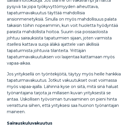
sairaanhoitokuluja. Jos tilanne on vakavampi ja haitta
pysyvä tai jopa työkyvyttömyyden aiheuttava,
tapaturmavakuutus täyttää mahdollisia
ansionmenetyksiä. Sinulla on myös mahdollisuus palata
takaisin töihin nopeammin, kun voit huoletta hyödyntää
parasta mahdollista hoitoa. Suurin osa poissaoloista
johtuu sairauksista tapaturmien sijaan, joten varmista
itsellesi kattava suoja äläkä ajattele vain äkillisiä
tapaturmista johtuvia tilanteita. Yrittäjän
tapaturmavakuutuksen voi laajentaa kattamaan myös
vapaa-aikaa.
Jos yrityksellä on työntekijöitä, täytyy myös heille hankkia
tapaturmavakuutus. Jotkut vakuutukset ovat voimassa
myös vapaa-ajalla. Lähinnä kyse on siitä, mitä sinä haluat
työnantajana tarjota ja millaisen kuvan yrityksestä se
antaa. Uskollisen työvoiman turvaaminen on pieni hinta
verrattuna siihen, että yrityksesi saa huonon työnantajan
maineen.
Sairauskuluvakuutus