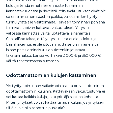
kulut ja tehdä rehellinen ennuste toiminnan
kannattavuudesta ja riskeistä. Yritysvakuutukset eivät ole
se ensimmäinen säästön paikka, vaikka niiden hyöty ei
tunnu yrittäjälle välittömältä. Terveen toiminnan pohjana
toimivat sopivan kattavat vakuutukset. Yrityslainaa
valitessa kannattaa valita luotettava lainanantaja.
CapitalBox takaa, että yrityslainassa ei ole piilokuluja.
Lainahakemus ei ole sitova, mutta se on ilmainen. Ja
lainan paras ominaisuus on tietenkin joustava
takaisinmaksu. Lainaa voi hakea 2 000 € ja 350 000 €
väliltä tarvitsemansa summan.
Odottamattomien kulujen kattaminen
Yksi yritystoiminnan vaikeimpia asioita on varautuminen
odottamattomiin kuluihin. Kattavakaan vakuutusturva ei
voi kattaa kaikkia kuluja, joita yrittäjä saattaa kohdata.
Miten yritykset voivat kattaa tällaisia kuluja, jos yrityksen
tilillä ei ole niin sanottua puskuria?