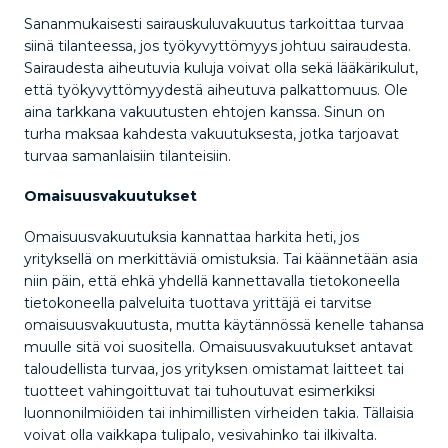
Sananmukaisesti sairauskuluvakuutus tarkoittaa turvaa
siinä tilanteessa, jos työkyvyttömyys johtuu sairaudesta.
Sairaudesta aiheutuvia kuluja voivat olla sekä lääkärikulut,
että työkyvyttömyydestä aiheutuva palkattomuus. Ole
aina tarkkana vakuutusten ehtojen kanssa. Sinun on
turha maksaa kahdesta vakuutuksesta, jotka tarjoavat
turvaa samanlaisiin tilanteisiin.
Omaisuusvakuutukset
Omaisuusvakuutuksia kannattaa harkita heti, jos
yrityksellä on merkittäviä omistuksia. Tai käännetään asia
niin päin, että ehkä yhdellä kannettavalla tietokoneella
tietokoneella palveluita tuottava yrittäjä ei tarvitse
omaisuusvakuutusta, mutta käytännössä kenelle tahansa
muulle sitä voi suositella. Omaisuusvakuutukset antavat
taloudellista turvaa, jos yrityksen omistamat laitteet tai
tuotteet vahingoittuvat tai tuhoutuvat esimerkiksi
luonnonilmiöiden tai inhimillisten virheiden takia. Tällaisia
voivat olla vaikkapa tulipalo, vesivahinko tai ilkivalta.