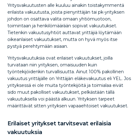
Yritysvakuutusten alle kuuluu ainakin toistakymmentä
erilaista vakuutusta, joista pienyrittäjän tai pk-yrityksen
johdon on osattava valita omaan yhtiömuotoon,
toimintaan ja henkilömäärään sopivat vakuutukset.
Tietenkin vakuutusyhtiöt auttavat yrittäjiä löytämään
oikeanlaiset vakuutukset, mutta on hyvä myös itse
pystyä perehtymään asiaan.
Yritysvakuutuksia ovat erilaiset vakuutukset, joilla
turvataan niin yrityksen, omaisuuden kuin
työntekijöidenkin turvallisuutta. Ainut 100% pakollinen
vakuutus yrittäjälle on Yrittäjän eläkevakuutus eli YEL. Jos
yrityksessä ei ole muita työntekijöitä ja toimialaa eivät
sido muut pakolliset vakuutukset, pelkästään tällä
vakuutuksella voi päästä alkuun. Yrityksen tarpeet
määrittävät sitten yrityksen vapaaehtoiset vakuutukset.
Erilaiset yritykset tarvitsevat erilaisia
vakuutuksia