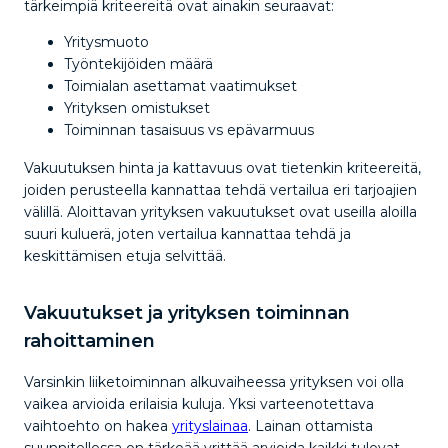
tärkeimpiä kriteereitä ovat ainakin seuraavat:
Yritysmuoto
Työntekijöiden määrä
Toimialan asettamat vaatimukset
Yrityksen omistukset
Toiminnan tasaisuus vs epävarmuus
Vakuutuksen hinta ja kattavuus ovat tietenkin kriteereitä,
joiden perusteella kannattaa tehdä vertailua eri tarjoajien
välillä. Aloittavan yrityksen vakuutukset ovat useilla aloilla
suuri kuluerä, joten vertailua kannattaa tehdä ja
keskittämisen etuja selvittää.
Vakuutukset ja yrityksen toiminnan
rahoittaminen
Varsinkin liiketoiminnan alkuvaiheessa yrityksen voi olla
vaikea arvioida erilaisia kuluja. Yksi varteenotettava
vaihtoehto on hakea
yrityslainaa
. Lainan ottamista
suunnitellessa on tärkeää yrittää arvioida kaikki tulevat