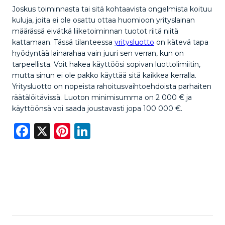
Joskus toiminnasta tai sitä kohtaavista ongelmista koituu
kuluja, joita ei ole osattu ottaa huomioon yrityslainan
määrässä eivätkä liiketoiminnan tuotot riitä niitä
kattamaan. Tässä tilanteessa
yritysluotto
on kätevä tapa
hyödyntää lainarahaa vain juuri sen verran, kun on
tarpeellista. Voit hakea käyttöösi sopivan luottolimiitin,
mutta sinun ei ole pakko käyttää sitä kaikkea kerralla.
Yritysluotto on nopeista rahoitusvaihtoehdoista parhaiten
räätälöitävissä. Luoton minimisumma on 2 000 € ja
käyttöönsä voi saada joustavasti jopa 100 000 €.
Facebook
X
Pinterest
LinkedIn