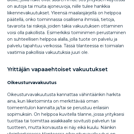
on autoja tai muita ajoneuvoja, niille tulee hankkia
liikennevakuutukset. Yleensä maalaisjärjellä on helppoa
päätellä, onko toiminnassa osallisena ihmisiä, tietoja,
tavaroita tai riskejä, joiden takia vakuutuksen ottaminen
voisi olla pakollista. Esimerkiksi toiminimen perustaminen
on suhteellisen helppoa alalla, jolla tuote on palvelu ja
palvelu tapahtuu verkossa. Tässä tilanteessa ei toimialan
vaatimia pakollisia vakuutuksia juuri ole.
Yrittäjän vapaaehtoiset vakuutukset
Oikeusturvavakuutus
Oikeusturvavakuutusta kannattaa vähintäänkin harkita
aina, kun liiketoiminta on merkittävää oman
toimeentulon kannalta ja/tai se perustuu erilaisiin
sopimuksiin. On helppoa kuvitella tilanne, jossa yrityksesi
tuottaa tai toimittaa asiakkaalle sovitusti palvelun tai
tuotteen, mutta korvausta ei näy eikä kuulu. Näinkin