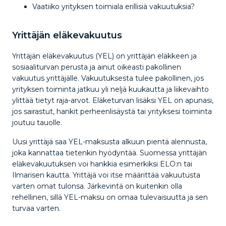
Vaatiiko yrityksen toimiala erillisiä vakuutuksia?
Yrittäjän eläkevakuutus
Yrittäjän eläkevakuutus (YEL) on yrittäjän eläkkeen ja
sosiaaliturvan perusta ja ainut oikeasti pakollinen
vakuutus yrittäjälle. Vakuutuksesta tulee pakollinen, jos
yrityksen toiminta jatkuu yli neljä kuukautta ja liikevaihto
ylittää tietyt raja-arvot. Eläketurvan lisäksi YEL on apunasi,
jos sairastut, hankit perheenlisäystä tai yrityksesi toiminta
joutuu tauolle.
Uusi yrittäjä saa YEL-maksusta alkuun pientä alennusta,
joka kannattaa tietenkin hyödyntää. Suomessa yrittäjän
eläkevakuutuksen voi hankkia esimerkiksi ELO:n tai
Ilmarisen kautta. Yrittäjä voi itse määrittää vakuutusta
varten omat tulonsa. Järkevintä on kuitenkin olla
rehellinen, sillä YEL-maksu on omaa tulevaisuutta ja sen
turvaa varten.