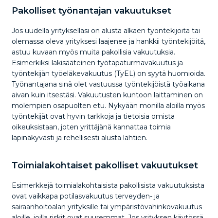
Pakolliset työnantajan vakuutukset
Jos uudella yritykselläsi on alusta alkaen työntekijöitä tai
olemassa oleva yrityksesi laajenee ja hankkii työntekijöitä,
astuu kuvaan myös muita pakollisia vakuutuksia.
Esimerkiksi lakisääteinen työtapaturmavakuutus ja
työntekijän työeläkevakuutus (TyEL) on syytä huomioida.
Työnantajana sinä olet vastuussa työntekijöistä työaikana
aivan kuin itsestäsi. Vakuutusten kuntoon laittaminen on
molempien osapuolten etu. Nykyään monilla aloilla myös
työntekijät ovat hyvin tarkkoja ja tietoisia omista
oikeuksistaan, joten yrittäjänä kannattaa toimia
läpinäkyvästi ja rehellisesti alusta lähtien.
Toimialakohtaiset pakolliset vakuutukset
Esimerkkejä toimialakohtaisista pakollisista vakuutuksista
ovat vaikkapa potilasvakuutus terveyden- ja
sairaanhoitoalan yrityksille tai ympäristövahinkovakuutus
aloille, joilla riskit ovat suuremmat. Jos yrityksen käytössä