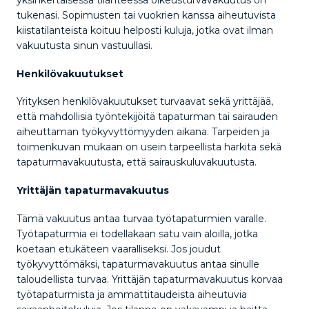
yksinkertaisessa tilanteessa oikeusturvavakuutus on
tukenasi. Sopimusten tai vuokrien kanssa aiheutuvista
kiistatilanteista koituu helposti kuluja, jotka ovat ilman
vakuutusta sinun vastuullasi.
Henkilövakuutukset
Yrityksen henkilövakuutukset turvaavat sekä yrittäjää,
että mahdollisia työntekijöitä tapaturman tai sairauden
aiheuttaman työkyvyttömyyden aikana. Tarpeiden ja
toimenkuvan mukaan on usein tarpeellista harkita sekä
tapaturmavakuutusta, että sairauskuluvakuutusta.
Yrittäjän tapaturmavakuutus
Tämä vakuutus antaa turvaa työtapaturmien varalle.
Työtapaturmia ei todellakaan satu vain aloilla, jotka
koetaan etukäteen vaaralliseksi. Jos joudut
työkyvyttömäksi, tapaturmavakuutus antaa sinulle
taloudellista turvaa. Yrittäjän tapaturmavakuutus korvaa
työtapaturmista ja ammattitaudeista aiheutuvia