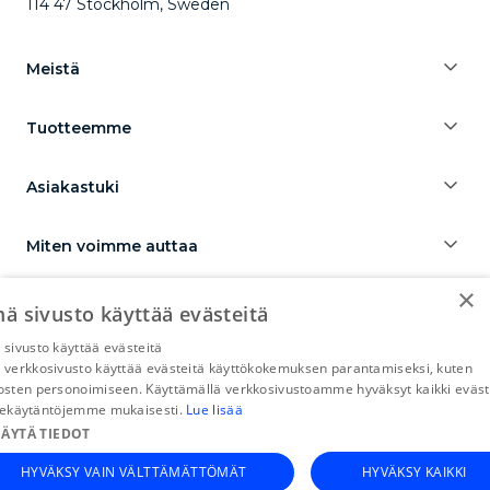
114 47 Stockholm, Sweden
Meistä
Tuotteemme
Asiakastuki
Miten voimme auttaa
×
ä sivusto käyttää evästeitä
sivusto käyttää evästeitä
CapitalBox yrityslaina
Capitalbox företagslån
CapitalBox erhvervslån
verkkosivusto käyttää evästeitä käyttökokemuksen parantamiseksi, kuten
Zakelijke lening CapitalBox
CapitalBox paskola verslui
sten personoimiseen. Käyttämällä verkkosivustoamme hyväksyt kaikki eväst
CapitalBox business financing
tekäytäntöjemme mukaisesti.
Lue lisää
ÄYTÄ TIEDOT
HYVÄKSY VAIN VÄLTTÄMÄTTÖMÄT
HYVÄKSY KAIKKI
© 2015-2026 CapitalBox