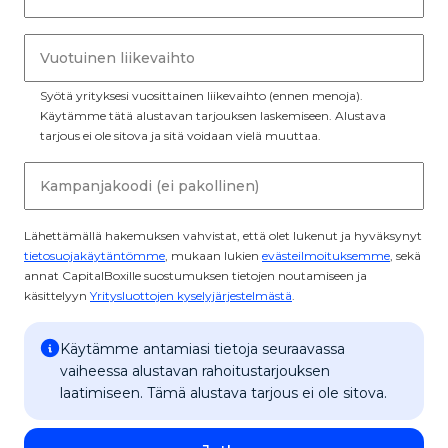
Vuotuinen liikevaihto
Syötä yrityksesi vuosittainen liikevaihto (ennen menoja).
Käytämme tätä alustavan tarjouksen laskemiseen. Alustava
tarjous ei ole sitova ja sitä voidaan vielä muuttaa.
Kampanjakoodi (ei pakollinen)
Lähettämällä hakemuksen vahvistat, että olet lukenut ja hyväksynyt
tietosuojakäytäntömme
, mukaan lukien
evästeilmoituksemme
, sekä
annat CapitalBoxille suostumuksen tietojen noutamiseen ja
käsittelyyn
Yritysluottojen kyselyjärjestelmästä
.
Käytämme antamiasi tietoja seuraavassa
vaiheessa alustavan rahoitustarjouksen
laatimiseen. Tämä alustava tarjous ei ole sitova.