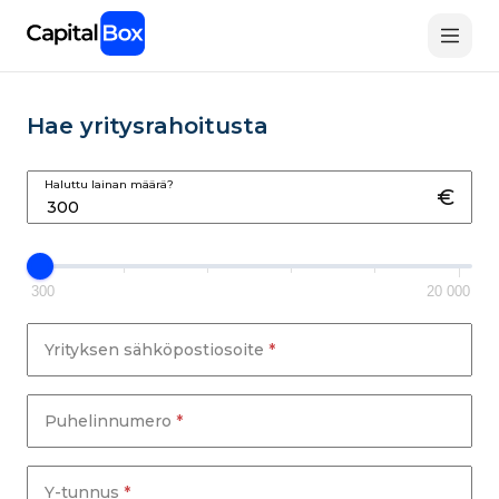
Skip
to
main
content
Hae yritysrahoitusta
Haluttu lainan määrä?
300
20 000
Yrityksen sähköpostiosoite
*
Puhelinnumero
*
Y-tunnus
*