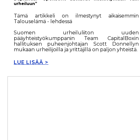
urheiluun”
Tämä artikkeli on ilmestynyt aikaisemmin
Talouselämä - lehdessä
Suomen urheiluliiton uuden
pääyhteistyökumppanin Team CapitalBoxin
hallituksen puheenjohtajan Scott Donnellyn
mukaan urheilijoilla ja yrittäjillä on paljon yhteistä.
LUE LISÄÄ >