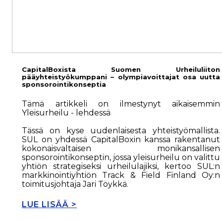
CapitalBoxista Suomen Urheiluliiton
pääyhteistyökumppani – olympiavoittajat osa uutta
sponsorointikonseptia
Tämä artikkeli on ilmestynyt aikaisemmin
Yleisurheilu - lehdessä
Tässä on kyse uudenlaisesta yhteistyömallista.
SUL on yhdessä CapitalBoxin kanssa rakentanut
kokonaisvaltaisen monikansallisen
sponsorointikonseptin, jossa yleisurheilu on valittu
yhtiön strategiseksi urheilulajiksi, kertoo SUL:n
markkinointiyhtiön Track & Field Finland Oy:n
toimitusjohtaja Jari Töykkä.
LUE LISÄÄ >