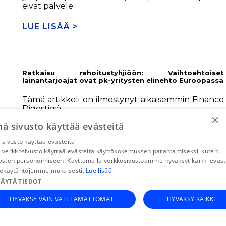
eivät palvele.
LUE LISÄÄ >
Ratkaisu rahoitustyhjiöön: Vaihtoehtoiset
lainantarjoajat ovat pk-yritysten elinehto Euroopassa
Tämä artikkeli on ilmestynyt aikaisemmin Finance
Digestissä
×
ä sivusto käyttää evästeitä
Vaihtoehtoiset lainoittajat ovat olleet pk-yritysten
luottoratkaisu rahoituspulmiin viime vuosina.
sivusto käyttää evästeitä
Tämä rahoitusväylä eroaa perinteisistä pankeista:
verkkosivusto käyttää evästeitä käyttökokemuksen parantamiseksi, kuten
se on yleensä joustavampi ja nopeampi sekä
sten personoimiseen. Käyttämällä verkkosivustoamme hyväksyt kaikki eväst
johtaa useammin myönteiseen
tekäytäntöjemme mukaisesti.
Lue lisää
rahoituspäätökseen.
ÄYTÄ TIEDOT
Perinteiset pankit joutuvat ponnistelemaan
pysyäkseen rahoitusteknologiaa hyödyntävien
HYVÄKSY VAIN VÄLTTÄMÄTTÖMÄT
HYVÄKSY KAIKKI
innovatiivisten lainoittajien rinnalla.
Rahoitusteknologiayritykset ovat onnistuneet
VAIN VÄLTTÄMÄTTÖMÄT
SUORITUSKYKY