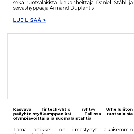
sekä ruotsalaisista kiekonheittäjä Daniel Ståhl ja
seiväshyppääjä Armand Duplantis.
LUE LISÄÄ >
Kasvava fintech-yhtiö ryhtyy Urheiluliiton
pääyhteistyökumppaniksi – Tallissa ruotsalaisia
olympiavoittajia ja suomalaistähtiä
Tämä artikkeli on ilmestynyt aikaisemmin