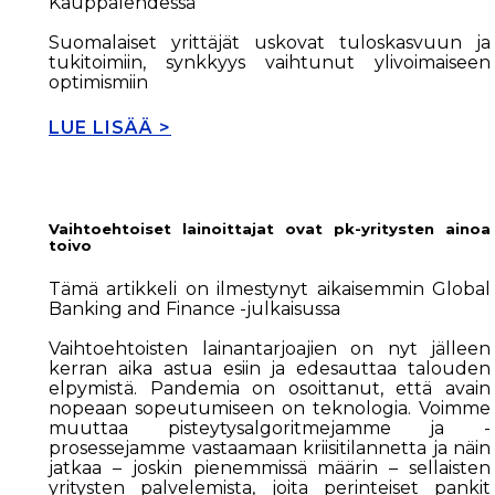
Kauppalehdessä
Suomalaiset yrittäjät uskovat tuloskasvuun ja
tukitoimiin, synkkyys vaihtunut ylivoimaiseen
optimismiin
LUE LISÄÄ >
Vaihtoehtoiset lainoittajat ovat pk-yritysten ainoa
toivo
Tämä artikkeli on ilmestynyt aikaisemmin Global
Banking and Finance -julkaisussa
Vaihtoehtoisten lainantarjoajien on nyt jälleen
kerran aika astua esiin ja edesauttaa talouden
elpymistä. Pandemia on osoittanut, että avain
nopeaan sopeutumiseen on teknologia. Voimme
muuttaa pisteytysalgoritmejamme ja -
prosessejamme vastaamaan kriisitilannetta ja näin
jatkaa – joskin pienemmissä määrin – sellaisten
yritysten palvelemista, joita perinteiset pankit