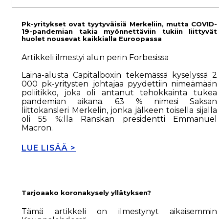
Pk-yritykset ovat tyytyväisiä Merkeliin, mutta COVID-
19-pandemian takia myönnettäviin tukiin liittyvät
huolet nousevat kaikkialla Euroopassa
Artikkeli ilmestyi alun perin Forbesissa
Laina-alusta Capitalboxin tekemässä kyselyssä 2
000 pk-yritysten johtajaa pyydettiin nimeämään
poliitikko, joka oli antanut tehokkainta tukea
pandemian aikana. 63 % nimesi Saksan
liittokansleri Merkelin, jonka jälkeen toisella sijalla
oli 55 %:lla Ranskan presidentti Emmanuel
Macron.
LUE LISÄÄ >
Tarjoaako koronakysely yllätyksen?
Tämä artikkeli on ilmestynyt aikaisemmin