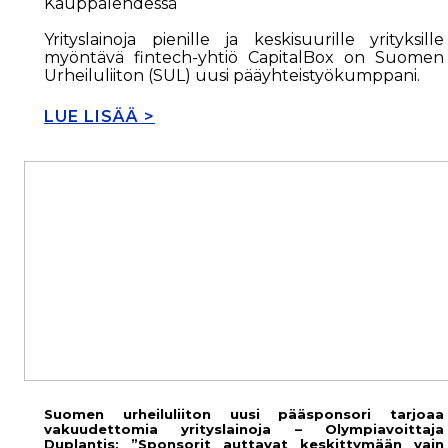
Kauppalehdessä
Yrityslainoja pienille ja keskisuurille yrityksille
myöntävä fintech-yhtiö CapitalBox on Suomen
Urheiluliiton (SUL) uusi pääyhteistyökumppani.
LUE LISÄÄ >
Suomen urheiluliiton uusi pääsponsori tarjoaa
vakuudettomia yrityslainoja – Olympiavoittaja
Duplantis: ”Sponsorit auttavat keskittymään vain