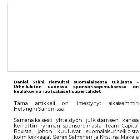
Daniel Ståhl riemuitsi suomalaisesta tukijasta –
Urheiluliiton uudessa sponsorisopimuksessa on
keulakuvina ruotsalaiset supertähdet
Tämä artikkeli on ilmestynyt aikaisemmin
Helsingin Sanomissa
Samanaikaisesti yhteistyön julkistamisen kanssa
kerrottiin ryhmän sponsoroimasta Team Capital
Boxista, johon kuuluvat suomalaisurheilijoista
kolmi­loikkaajat Senni Salminen ja Kristiina Mäkelä