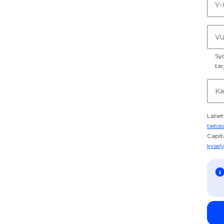
Y-
Vu
Syö
tar
Ka
Lähet
tieto
Capit
kysel