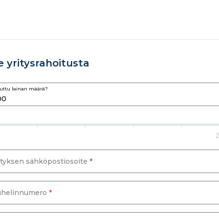
 yritysrahoitusta
uttu lainan määrä?
2
ityksen sähköpostiosoite
*
helinnumero
*