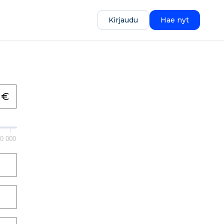
Kirjaudu
Hae nyt
0 000