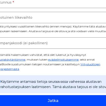
tunnus
*
otuinen liikevaihto
tä yrityksesi vuosittainen liikevaihto (ennen menoja). Käytämme tätä alusta
jouksen laskemiseen. Alustava tarjous ei ole sitova ja sitä voidaan vielä muutta
mpanjakoodi (ei pakollinen)
tämällä hakemuksen vahvistat, että olet lukenut ja hyväksynyt
suojakäytäntömme
, mukaan lukien
evästeilmoituksemme
, sekä annat
alBoxille suostumuksen tietojen noutamiseen ja käsittelyyn
Yritysluottojen
yjärjestelmästä
.
Käytämme antamiasi tietoja seuraavassa vaiheessa alustavan
rahoitustarjouksen laatimiseen. Tämä alustava tarjous ei ole sitov
Jatka