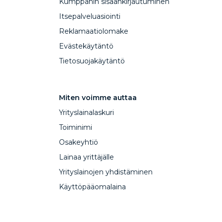
Kumppanin sisäänkirjautuminen
Itsepalveluasiointi
Reklamaatiolomake
Evästekäytäntö
Tietosuojakäytäntö
Miten voimme auttaa
Yrityslainalaskuri
Toiminimi
Osakeyhtiö
Lainaa yrittäjälle
Yrityslainojen yhdistäminen
Käyttöpääomalaina