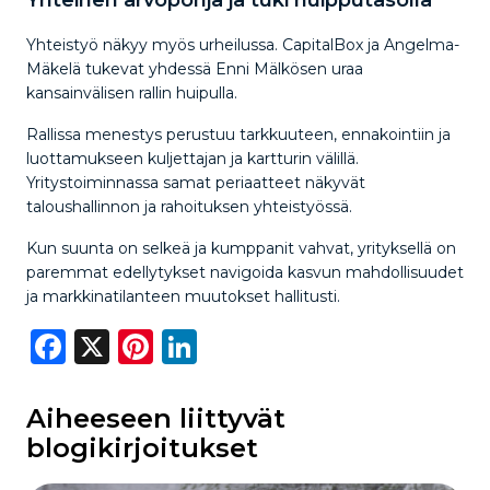
Yhteinen arvopohja ja tuki huipputasolla
Yhteistyö näkyy myös urheilussa. CapitalBox ja Angelma-
Mäkelä tukevat yhdessä Enni Mälkösen uraa
kansainvälisen rallin huipulla.
Rallissa menestys perustuu tarkkuuteen, ennakointiin ja
luottamukseen kuljettajan ja kartturin välillä.
Yritystoiminnassa samat periaatteet näkyvät
taloushallinnon ja rahoituksen yhteistyössä.
Kun suunta on selkeä ja kumppanit vahvat, yrityksellä on
paremmat edellytykset navigoida kasvun mahdollisuudet
ja markkinatilanteen muutokset hallitusti.
Facebook
X
Pinterest
LinkedIn
Aiheeseen liittyvät
blogikirjoitukset