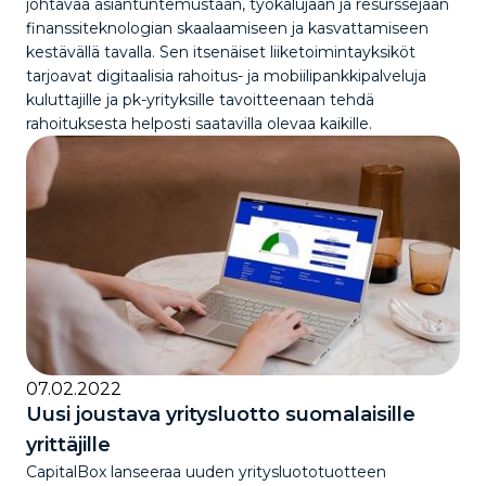
johtavaa asiantuntemustaan, työkalujaan ja resurssejaan
finanssiteknologian skaalaamiseen ja kasvattamiseen
kestävällä tavalla. Sen itsenäiset liiketoimintayksiköt
tarjoavat digitaalisia rahoitus- ja mobiilipankkipalveluja
kuluttajille ja pk-yrityksille tavoitteenaan tehdä
rahoituksesta helposti saatavilla olevaa kaikille.
07.02.2022
Uusi joustava yritysluotto suomalaisille
yrittäjille
CapitalBox lanseeraa uuden yritysluototuotteen