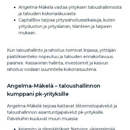
Angelma-Mäkelä vastaa yrityksen taloushallinnosta
ja talouden kokonaiskuvasta.
CapitalBox tarjoaa yritysrahoitusratkaisuja, kuten
yritysluoton ja yrityslainan, tilanteen ja tarpeen
mukaan.
Kun taloushallinto ja rahoitus toimivat linjassa, yrittäjän
päätöksenteko nopeutuu ja talouden ennakoitavuus
paranee. Kassavirran hallinta, investoinnit ja kasvun
rahoitus voidaan suunnitella kokonaisuutena.
Angelma-Mäkelä – taloushallinnon
kumppani pk-yrityksille
Angelma-Mäkelä tarjoaa kattavat tilitoimistopalvelut ja
taloushallinnon asiantuntijapalvelut pk-yrityksille.
Palveluihin kuuluvat muun muassa:
kirjanpito ja tilinpäätökset Netvisor -järjestelmää