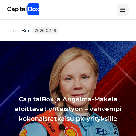
Skip
to
main
content
CapitalBox
2026-02-19
CapitalBox ja Angelma-Mäkelä
aloittavat yhteistyön – vahvempi
kokonaisratkaisu pk-yrityksille