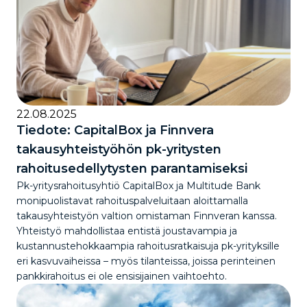
22.08.2025
Tiedote: CapitalBox ja Finnvera
takausyhteistyöhön pk-yritysten
rahoitusedellytysten parantamiseksi
Pk-yritysrahoitusyhtiö CapitalBox ja Multitude Bank
monipuolistavat rahoituspalveluitaan aloittamalla
takausyhteistyön valtion omistaman Finnveran kanssa.
Yhteistyö mahdollistaa entistä joustavampia ja
kustannustehokkaampia rahoitusratkaisuja pk-yrityksille
eri kasvuvaiheissa – myös tilanteissa, joissa perinteinen
pankkirahoitus ei ole ensisijainen vaihtoehto.