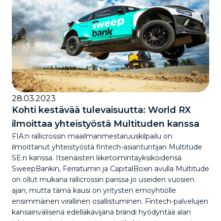
28.03.2023
Kohti kestävää tulevaisuutta: World RX
ilmoittaa yhteistyöstä Multituden kanssa
FIA:n rallicrossin maailmanmestaruuskilpailu on
ilmoittanut yhteistyöstä fintech-asiantuntijan Multitude
SE:n kanssa. Itsenäisten liiketoimintayksiköidensä
SweepBankin, Ferratumin ja CapitalBoxin avulla Multitude
on ollut mukana rallicrossin parissa jo useiden vuosien
ajan, mutta tämä kausi on yritysten emoyhtiölle
ensimmäinen virallinen osallistuminen. Fintech-palvelujen
kansainvälisenä edelläkävijänä brändi hyödyntää alan