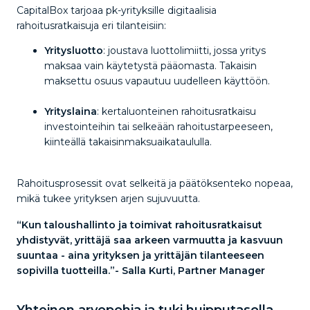
CapitalBox tarjoaa pk-yrityksille digitaalisia
rahoitusratkaisuja eri tilanteisiin:
Yritysluotto
: joustava luottolimiitti, jossa yritys
maksaa vain käytetystä pääomasta. Takaisin
maksettu osuus vapautuu uudelleen käyttöön.
Yrityslaina
: kertaluonteinen rahoitusratkaisu
investointeihin tai selkeään rahoitustarpeeseen,
kiinteällä takaisinmaksuaikataululla.
Rahoitusprosessit ovat selkeitä ja päätöksenteko nopeaa,
mikä tukee yrityksen arjen sujuvuutta.
“Kun taloushallinto ja toimivat rahoitusratkaisut
yhdistyvät, yrittäjä saa arkeen varmuutta ja kasvuun
suuntaa - aina yrityksen ja yrittäjän tilanteeseen
sopivilla tuotteilla.”- Salla Kurti, Partner Manager