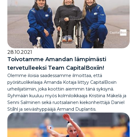
28.10.2021
Toivotamme Amandan lämpimästi
tervetulleeksi Team CapitalBoxiin!
Olemme iloisia saadessamme ilmoittaa, että
pyörätuolikelaaja Amanda Kotaja liittyy CapitalBoxin
urheilijatiimiin, joka koottiin aiemmin tänä syksynä.
Ryhmään kuuluu myös kolmiloikkaaja Kristiina Mäkelä ja
Senni Salminen sekä ruotsalainen kiekonheittäjä Daniel
Ståhl ja seiväshyppääjä Armand Duplantis.