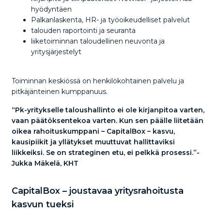
hyödyntäen
Palkanlaskenta, HR- ja työoikeudelliset palvelut
talouden raportointi ja seuranta
liiketoiminnan taloudellinen neuvonta ja
yritysjärjestelyt
Toiminnan keskiössä on henkilökohtainen palvelu ja
pitkäjänteinen kumppanuus.
“Pk-yritykselle taloushallinto ei ole kirjanpitoa varten,
vaan päätöksentekoa varten. Kun sen päälle liitetään
oikea rahoituskumppani – CapitalBox – kasvu,
kausipiikit ja yllätykset muuttuvat hallittaviksi
liikkeiksi. Se on strateginen etu, ei pelkkä prosessi.”-
Jukka Mäkelä, KHT
CapitalBox – joustavaa yritysrahoitusta
kasvun tueksi