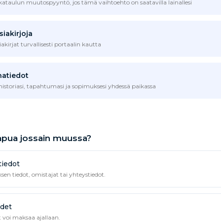
kataulun muutospyyntö, jos tämä vaihtoehto on saatavilla lainallesi
siakirjoja
akirjat turvallisesti portaalin kautta
natiedot
historiasi, tapahtumasi ja sopimuksesi yhdessä paikassa
apua jossain muussa?
tiedot
yksen tiedot, omistajat tai yhteystiedot.
det
t voi maksaa ajallaan.