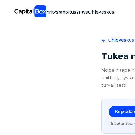
Skip
to
Yritysrahoitus
Yritys
Ohjekeskus
main
content
Ohjekeskus
Tukea n
Nopein tapa hal
kuitteja, pyytä
turvallisesti.
Kirjaudu 
Kirjautumisesi 