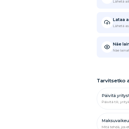
Lähetä ai
Lataa a
Lähetä asi
Näe lai
Näe laina
Tarvitsetko 
Päivitä yritys
Päivitä tili, yrit
Maksuvaikeu
Mitä tehdä, jos e