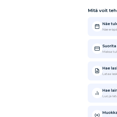
Mitä voit te
Näe tul
Näe eräpäi
Suorita
Maksa tul
Hae lask
Lataa las
Hae lain
Luo ja lat
Muokka