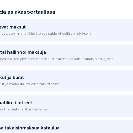
hdä asiakasportaalissa
evat maksut
vät, summa ja jäljellä oleva saldo yhdellä silmäyksellä
 tai hallinnoi maksuja
eva erä, tee ylimääräinen maksu tai maksa laina takaisin etuajassa
ut ja kuitit
kut ja maksukuitit aina tarvittaessa
atilin tiliotteet
aa tiliotteita milloin tahansa
a takaisinmaksuaikataulua