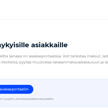
ykyisille asiakkaille
lita lainaasi on asiakasportaalissa. Voit tarkistaa maksut, lad
ä tiliotteita, pyytää muutoksia takaisinmaksuaikatauluun ja la
asiakasportaaliin
on suojattu korkeatasoisella salauksella.