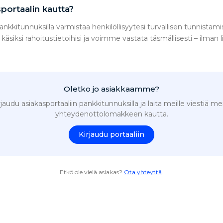
sportaalin kautta?
nkkitunnuksilla varmistaa henkilöllisyytesi turvallisen tunnistamis
siksi rahoitustietoihisi ja voimme vastata täsmällisesti – ilman l
Oletko jo asiakkaamme?
rjaudu asiakasportaaliin pankkitunnuksilla ja laita meille viestiä mei
yhteydenottolomakkeen kautta.
Kirjaudu portaaliin
Etkö ole vielä asiakas?
Ota yhteyttä
.