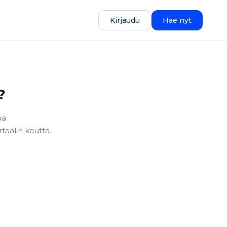
Kirjaudu
Hae nyt
?
ua
taalin kautta.