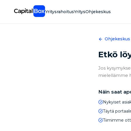
Skip
to
Yritysrahoitus
Yritys
Ohjekeskus
main
content
Ohjekeskus
Etkö lö
Jos kysymyksee
mielellämme he
Näin saat ap
Nykyiset asiak
Täytä portaal
Tiimimme otta