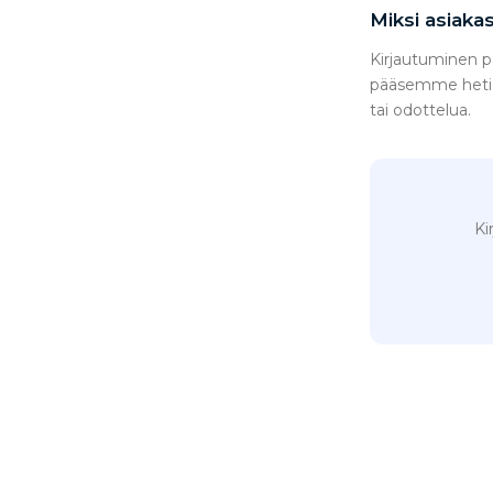
Miksi asiaka
Kirjautuminen pa
pääsemme heti kä
tai odottelua.
Ki