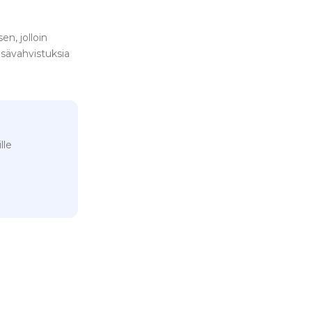
en, jolloin
isävahvistuksia
lle