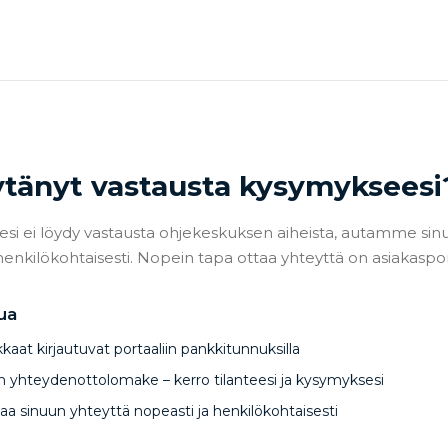
ytänyt vastausta kysymykseesi
si ei löydy vastausta ohjekeskuksen aiheista, autamme sin
nkilökohtaisesti. Nopein tapa ottaa yhteyttä on asiakaspor
ua
kaat kirjautuvat portaaliin pankkitunnuksilla
in yhteydenottolomake – kerro tilanteesi ja kysymyksesi
a sinuun yhteyttä nopeasti ja henkilökohtaisesti