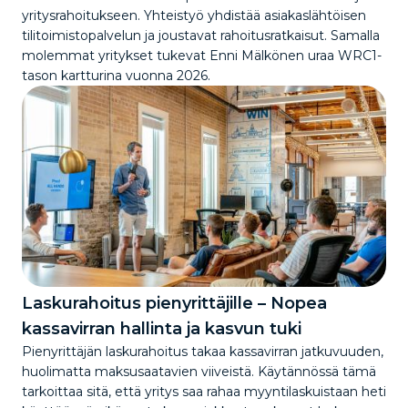
yritysrahoitukseen. Yhteistyö yhdistää asiakaslähtöisen
tilitoimistopalvelun ja joustavat rahoitusratkaisut. Samalla
molemmat yritykset tukevat Enni Mälkönen uraa WRC1-
tason kartturina vuonna 2026.
Laskurahoitus pienyrittäjille – Nopea
kassavirran hallinta ja kasvun tuki
Pienyrittäjän laskurahoitus takaa kassavirran jatkuvuuden,
huolimatta maksusaatavien viiveistä. Käytännössä tämä
tarkoittaa sitä, että yritys saa rahaa myyntilaskuistaan heti