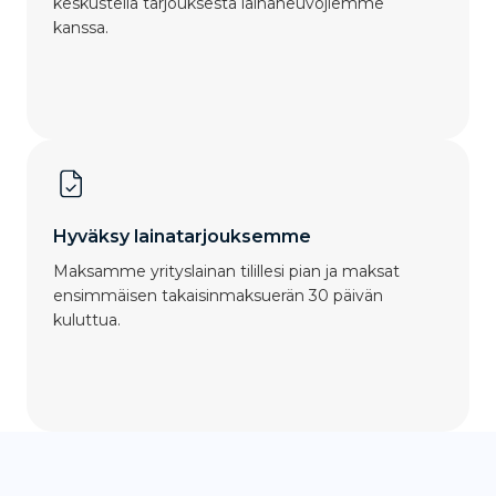
keskustella tarjouksesta lainaneuvojiemme
kanssa.
Hyväksy lainatarjouksemme
Maksamme yrityslainan tilillesi pian ja maksat
ensimmäisen takaisinmaksuerän 30 päivän
kuluttua.