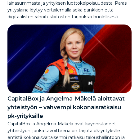
lainasummasta ja yrityksen luottokelpoisuudesta. Paras
yrityslaina löytyy vertailemalla sekä pankkien että
digitaalisten rahoituslaitosten tarjouksia huolellisesti.
CapitalBox ja Angelma-Mäkelä aloittavat
yhteistyön – vahvempi kokonaisratkaisu
pk-yrityksille
CapitalBox ja Angelma-Mäkelä ovat käynnistäneet
yhteistyön, jonka tavoitteena on tarjota pk-yrityksille
entistä kokonaisvaltaisempi ratkaisu taloushallintoon ja