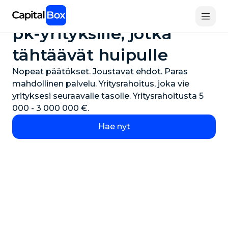
Skip
Joustavaa rahoitusta
to
main
pk-yrityksille, jotka
content
tähtäävät huipulle
Nopeat päätökset. Joustavat ehdot. Paras
mahdollinen palvelu. Yritysrahoitus, joka vie
yrityksesi seuraavalle tasolle. Yritysrahoitusta 5
000 - 3 000 000 €.
Hae nyt