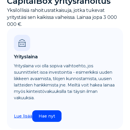
CapitalBox yritysrahoitus
Yksilöllisiä rahoitusratkaisuja, jotka tukevat
yritystäsi sen kaikissa vaiheissa. Lainaa jopa 3 000
000 €.
Yrityslaina
Yrityslaina voi olla sopiva vaihtoehto, jos
suunnittelet isoa investointia - esimerkiksi uuden
liikkeen avaamista, tilojen kunnostamista, uusien
laitteiden hankkimista jne. Meiltä voit hakea lainaa
myös kiinteistövakuuksilla tai täysin ilman
vakuuksia.
Lue lisää
Hae nyt